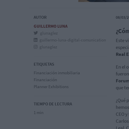
AUTOR
08/03/2
GUILLERMO LUNA
¿Cóm
glunaglez
guillermo-luna-digital-comunication
Este v
glunaglez
especi
Real 
ETIQUETAS
En el 
Financiación inmobiliaria
fueron
Financiación
Forum
Planner Exhibitions
que te
¿Qué p
TIEMPO DE LECTURA
hemos 
1 min
CEO y
Carlos
Leal, 