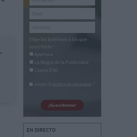
Elige los boletines a los que
suscribirte
*
en
Apertura
La Magia de la Publicidad
o
Claves ESG
Acepto la
política de privacidad
. *
¡Suscribirme!
EN DIRECTO