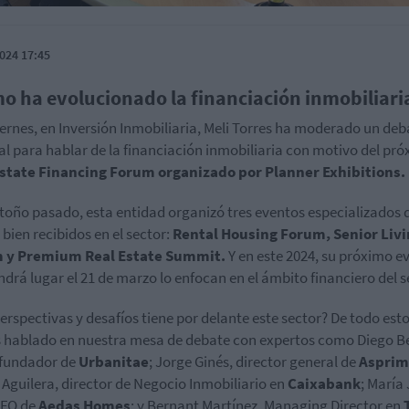
024 17:45
o ha evolucionado la financiación inmobiliari
iernes, en Inversión Inmobiliaria, Meli Torres ha moderado un deb
al para hablar de la financiación inmobiliaria con motivo del pr
Estate Financing Forum organizado por Planner Exhibitions.
otoño pasado, esta entidad organizó tres eventos especializados 
 bien recibidos en el sector:
Rental Housing Forum, Senior Liv
 y Premium Real Estate Summit.
Y en este 2024, su próximo e
ndrá lugar el 21 de marzo lo enfocan en el ámbito financiero del s
erspectivas y desafíos tiene por delante este sector? De todo est
hablado en nuestra mesa de debate con expertos como Diego B
 fundador de
Urbanitae
; Jorge Ginés, director general de
Asprim
 Aguilera, director de Negocio Inmobiliario en
Caixabank
; María
CFO de
Aedas Homes
; y Bernant Martínez, Managing Director en