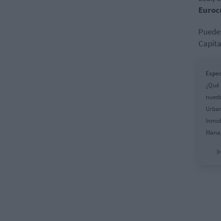
Euroc
Puedes
Capita
Espec
¿Qué 
nuest
Urban
Inmob
Manag