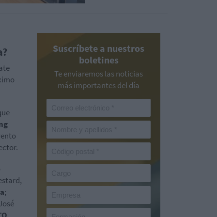
Suscríbete a nuestros
a?
boletines
ate
Te enviaremos las noticias
óximo
más importantes del día
que
ing
vento
ector.
o
estard,
a
;
 José
TQ