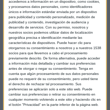
accedemos a información en un dispositivo, como cookies,
Otro tema que tratamos con Diego Bestard es que la crisis
y procesamos datos personales, como identificadores
originada por el coronavirus ha llegado a todos los sectores
únicos e información estándar enviada por un dispositivo
y el proptech no es ajeno a las consecuencias de la
para publicidad y contenido personalizado, medición de
pandemia. Algunas empresas del sector inmobiliario se han
publicidad y contenido, investigación de audiencia y
visto muy afectadas y han tenido que renunciar a sus planes
desarrollo de servicios.
Con su permiso, nosotros y
de expansión pero otras, sin embargo, han visto una clara
nuestros socios podemos utilizar datos de localización
geográfica precisa e identificación mediante las
oportunidad para adoptar herramientas tecnológicas que
características de dispositivos. Puede hacer clic para
les permitan seguir adelante en un mundo mucho más
otorgarnos su consentimiento a nosotros y a nuestros 1538
virtual y con menos contacto físico Esta nueva salida ha
socios para que llevemos a cabo el procesamiento
llevado a algunos expertos a hablar de una recuperación del
previamente descrito. De forma alternativa, puede acceder
sector proptech en V. ¿Quieres saber lo que opina nuestro
a información más detallada y cambiar sus preferencias
experto sobre esa recuperación?
antes de otorgar o negar su consentimiento.
Tenga en
cuenta que algún procesamiento de sus datos personales
También nos habló de la reciente operación entre Fifth Wall,
puede no requerir de su consentimiento, pero usted tiene
el derecho de rechazar tal procesamiento. Sus
la mayor empresa de capital riesgo en tecnología
preferencias se aplicarán solo a este sitio web. Puede
inmobiliaria, que se ha asociado con BNP Paribas Real
cambiar sus preferencias o retirar su consentimiento en
Estate para lanzar en Europa su primer fondo europeo de
cualquier momento volviendo a este sitio y haciendo clic en
Proptech. Esta operación es la prueba de que el mundo
el botón "Privacidad" en la parte inferior de la página web.
proptech escala con gran rapidez.