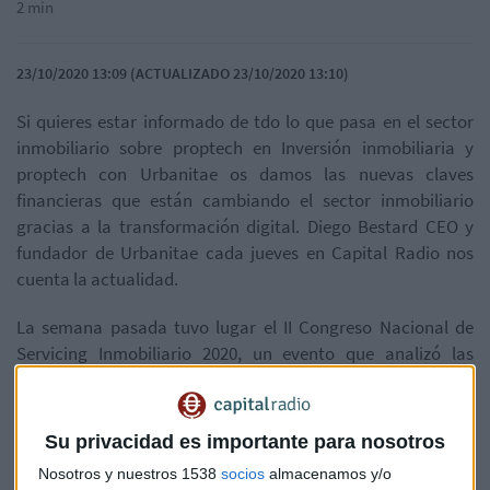
2 min
23/10/2020 13:09 (ACTUALIZADO 23/10/2020 13:10)
Si quieres estar informado de tdo lo que pasa en el sector
inmobiliario sobre proptech en Inversión inmobiliaria y
proptech con Urbanitae os damos las nuevas claves
financieras que están cambiando el sector inmobiliario
gracias a la transformación digital.
Diego Bestard CEO y
fundador de Urbanitae cada jueves en Capital Radio nos
cuenta la actualidad.
La semana pasada tuvo lugar el II Congreso Nacional de
Servicing Inmobiliario 2020, un evento que analizó las
oportunidades y retos de la gestión de activos y que contó
Diego Bestard la conclusión de este evento es que
tecnología se ha convertido en un gran aliado en los
Su privacidad es importante para nosotros
procesos de venta de cartera e inmuebles
Nosotros y nuestros 1538
socios
almacenamos y/o