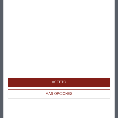
Elige los boletines a los que suscribirte
*
Apertura
La Magia de la Publicidad
Claves ESG
Acepto la
política de privacidad
. *
ACEPTO
MÁS OPCIONES
¡Suscribirme!