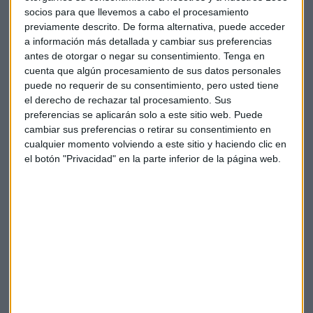
socios para que llevemos a cabo el procesamiento
Este plan de regeneración urbana se levantará sobre más de
previamente descrito. De forma alternativa, puede acceder
dos millones de metros cuadrados y, por su impacto
a información más detallada y cambiar sus preferencias
socioeconómico, tendrá un movimiento de capital de más
antes de otorgar o negar su consentimiento.
Tenga en
cuenta que algún procesamiento de sus datos personales
de 25.000 millones de euros y la creación de 350.000
puede no requerir de su consentimiento, pero usted tiene
empleos. Además, tiene proyectadas más de 10.500
el derecho de rechazar tal procesamiento. Sus
viviendas, de las que el 20% tendrá algún tipo de protección,
preferencias se aplicarán solo a este sitio web. Puede
y hay previstos la creación de más de 400.000 metros
cambiar sus preferencias o retirar su consentimiento en
cuadrados de zonas verdes.
cualquier momento volviendo a este sitio y haciendo clic en
el botón "Privacidad" en la parte inferior de la página web.
El Laboratorio de Innovación tendrá una duración máxima
de tres años y contará
con una comisión de seguimiento compuesta por, al menos,
dos representantes
de cada uno de las partes que lo integran, donde se
informará de los avances y
actividades que se hayan ido acordando..
"La finalidad de esta alianza es establecer cauces de