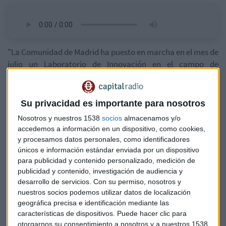
"La Comunidad de Madrid ha puesto en marcha en el mes de
julio un Laboratorio de Innovación en el campo de
Soluciones Urbanas (INNOLAB) en Madrid Nuevo Norte. Este
espacio virtual, que estará vinculado a la Oficina regional de
Madrid Nuevo Norte, servirá para poner en común
Su privacidad es importante para nosotros
conocimientos, experiencias y nuevos métodos de diseños
Nosotros y nuestros 1538
socios
almacenamos y/o
sostenibles ya que solamente
accedemos a información en un dispositivo, como cookies,
atrayendo inversiones y aportando seguridad jurídica y
y procesamos datos personales, como identificadores
reduciendo trámites administrativos, como está haciendo
únicos e información estándar enviada por un dispositivo
el Gobierno regional, podemos asegurar el éxito del que está
para publicidad y contenido personalizado, medición de
publicidad y contenido, investigación de audiencia y
llamado a ser el primer distrito de negocios del sur de
desarrollo de servicios.
Con su permiso, nosotros y
Europa. Más de 150 empresas ya han mostrado interés y
nuestros socios podemos utilizar datos de localización
varias embajadas internacionales han contactado con
geográfica precisa e identificación mediante las
nosotros”, asegura José Luis Moreno.
características de dispositivos. Puede hacer clic para
otorgarnos su consentimiento a nosotros y a nuestros 1538