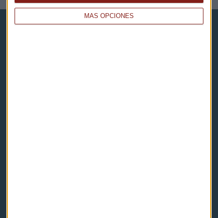
MÁS OPCIONES
Capital Radio
Noticias
Eventos
Consultorios
Programas y podcasts
Contacto & Legal
Contacto