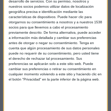
desarrollo de servicios.
Con su permiso, nosotros y
enhorabuena por la aprobación del 'sandbox' en España y
nuestros socios podemos utilizar datos de localización
esto atraerá muchas iniciativas innovadoras a nuestro
geográfica precisa e identificación mediante las
país".
características de dispositivos. Puede hacer clic para
otorgarnos su consentimiento a nosotros y a nuestros 1538
socios para que llevemos a cabo el procesamiento
previamente descrito. De forma alternativa, puede acceder
a información más detallada y cambiar sus preferencias
antes de otorgar o negar su consentimiento.
Tenga en
cuenta que algún procesamiento de sus datos personales
Puedes escuchar toda la entrevista entera en el siguiente
puede no requerir de su consentimiento, pero usted tiene
audio
el derecho de rechazar tal procesamiento. Sus
preferencias se aplicarán solo a este sitio web. Puede
cambiar sus preferencias o retirar su consentimiento en
cualquier momento volviendo a este sitio y haciendo clic en
el botón "Privacidad" en la parte inferior de la página web.
Suscríbete a nuestros boletines
Te enviaremos las noticias más importantes del día