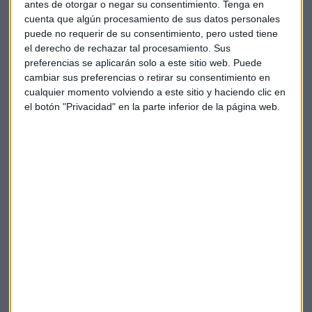
antes de otorgar o negar su consentimiento.
Tenga en
cuenta que algún procesamiento de sus datos personales
puede no requerir de su consentimiento, pero usted tiene
Nicolás de Salas
, autor del libro “BrandSoul”
el derecho de rechazar tal procesamiento. Sus
preferencias se aplicarán solo a este sitio web. Puede
cambiar sus preferencias o retirar su consentimiento en
Víctor Conde
, Director General de la Asociación de
cualquier momento volviendo a este sitio y haciendo clic en
Marketing de España
el botón "Privacidad" en la parte inferior de la página web.
Sara Blázquez
, responsable de la creación de la guía
ADECEC
Aida Izaguirre
, directora de marketing de El Caserío
https://youtu.be/2ASqTelNyoc