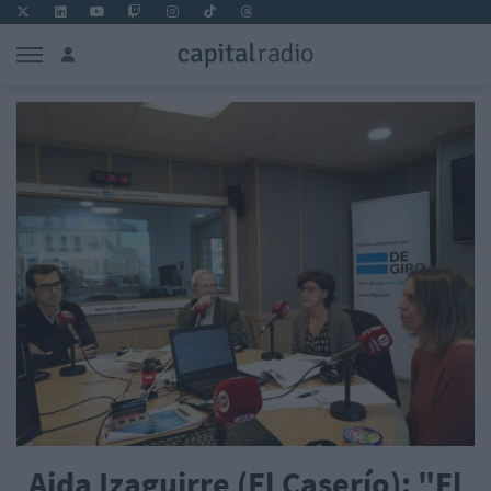
Aida Izaguirre (El Caserío): "El