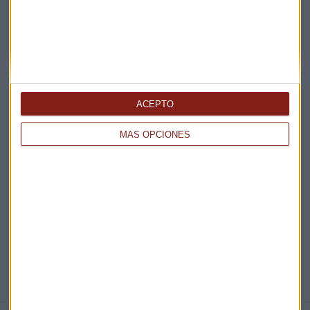
Claves ESG
Acepto la
política de privacidad
. *
¡Suscribirme!
ACEPTO
MÁS OPCIONES
EN DIRECTO
@CAPITALRADIOB