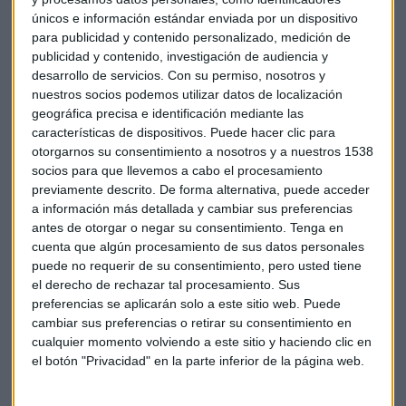
únicos e información estándar enviada por un dispositivo
para publicidad y contenido personalizado, medición de
publicidad y contenido, investigación de audiencia y
desarrollo de servicios.
Con su permiso, nosotros y
nuestros socios podemos utilizar datos de localización
geográfica precisa e identificación mediante las
características de dispositivos. Puede hacer clic para
otorgarnos su consentimiento a nosotros y a nuestros 1538
socios para que llevemos a cabo el procesamiento
previamente descrito. De forma alternativa, puede acceder
a información más detallada y cambiar sus preferencias
antes de otorgar o negar su consentimiento.
Tenga en
cuenta que algún procesamiento de sus datos personales
puede no requerir de su consentimiento, pero usted tiene
el derecho de rechazar tal procesamiento. Sus
preferencias se aplicarán solo a este sitio web. Puede
La apuesta por la IA como elemento
cambiar sus preferencias o retirar su consentimiento en
diferenciador
cualquier momento volviendo a este sitio y haciendo clic en
el botón "Privacidad" en la parte inferior de la página web.
Helena Pérez presentó a la compañía como
"una
multinacional japonesa líder en servicios digitales"