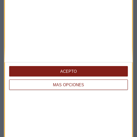
ACEPTO
MÁS OPCIONES
Elige los boletines a los que suscribirte
*
Apertura
La Magia de la Publicidad
Claves ESG
Acepto la
política de privacidad
. *