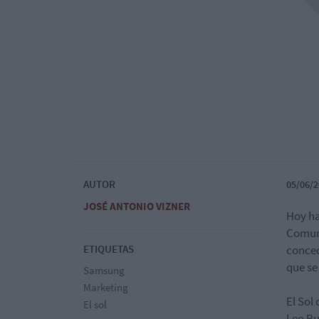
AUTOR
05/06/2
JOSÉ ANTONIO VIZNER
Hoy ha
Comuni
ETIQUETAS
conced
que se
Samsung
Marketing
El Sol
El sol
Leo Bu