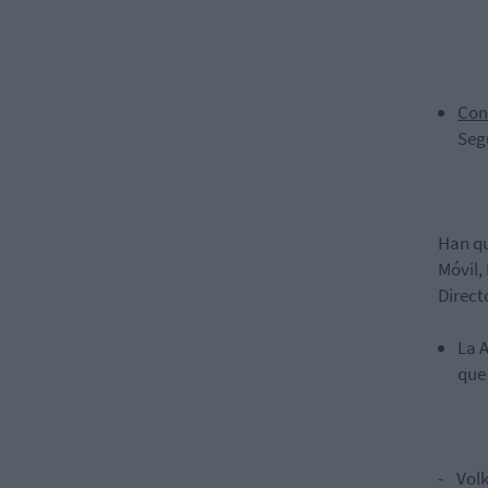
Con
Seg
Han qu
Móvil,
Direct
La
A
que
-
Vol