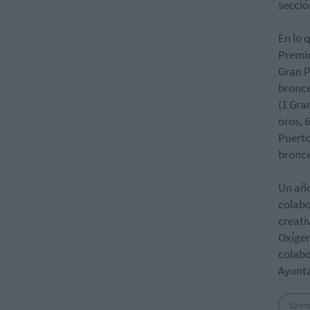
secció
En lo q
Premio
Gran P
bronce
(1 Gra
oros, 
Puerto
bronce
Un año
colab
creati
Oxígen
colabo
Ayunta
Sam