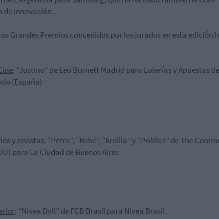
 de Innovación.
ros Grandes Premios concedidos por los jurados en esta edición 
Cine
: “Justino”
de
Leo Burnett Madrid
para
Loterías y Apuestas de
ado (España)
ios y revistas:
“Perro”, “Bebé”, “Ardilla” y “Polillas”
de
The Commu
UU)
para
La
Ciudad de Buenos Aires
erior
: “Nivea Doll”
de
FCB Brasil
para
Nivea Brasil