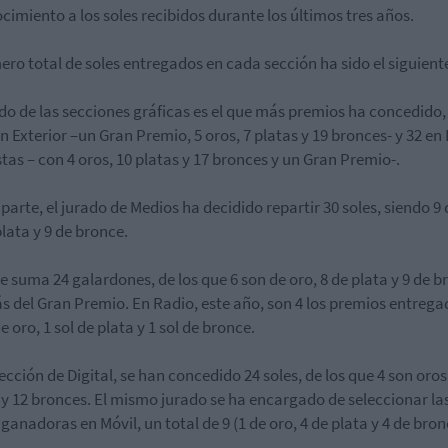
cimiento a los soles recibidos durante los últimos tres años.
ero total de soles entregados en cada sección ha sido el siguient
ado de las secciones gráficas es el que más premios ha concedido
en Exterior
–un Gran Premio, 5 oros, 7 platas y 19 bronces- y
32 en 
stas
– con 4 oros, 10 platas y 17 bronces y un Gran Premio-.
 parte, el jurado de
Medios
ha decidido repartir
30 soles
, siendo 9 
plata y 9 de bronce.
ne
suma
24 galardones
, de los que 6 son de oro, 8 de plata y 9 de b
 del Gran Premio. En
Radio
, este año, son
4 los premios
entrega
e oro, 1 sol de plata y 1 sol de bronce.
sección de
Digital
, se han concedido
24 soles
, de los que 4 son oros
 y 12 bronces. El mismo jurado se ha encargado de seleccionar la
s ganadoras en
Móvil
, un total de
9
(1 de oro, 4 de plata y 4 de bron