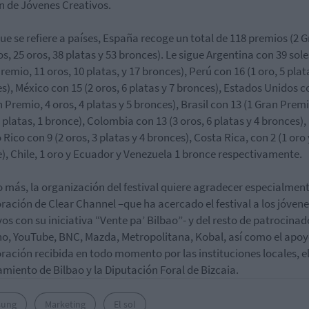
n de
Jóvenes Creativos
.
ue se refiere a países,
España
recoge un total de 118 premios (2 
s, 25 oros, 38 platas y 53 bronces). Le sigue
Argentina
con 39 sole
remio, 11 oros, 10 platas, y 17 bronces),
Perú
con 16 (1 oro, 5 plat
s),
México
con 15 (2 oros, 6 platas y 7 bronces),
Estados Unidos
co
n Premio, 4 oros, 4 platas y 5 bronces),
Brasil
con 13 (1 Gran Premi
6 platas, 1 bronce),
Colombia
con 13 (3 oros, 6 platas y 4 bronces),
 Rico
con 9 (2 oros, 3 platas y 4 bronces),
Costa Rica
, con 2 (1 oro 
),
Chile
, 1 oro y
Ecuador
y
Venezuela
1 bronce respectivamente.
 más, la organización del festival quiere agradecer especialment
oración de
Clear
Channel
–que ha acercado el festival a los jóven
vos con su iniciativa “Vente pa’ Bilbao”- y del resto de patrocinad
o, YouTube, BNC, Mazda, Metropolitana
,
Kobal
, así como el apoy
ración recibida en todo momento por las instituciones locales, e
miento de Bilbao
y la
Diputación Foral de Bizcaia
.
sung
Marketing
El sol