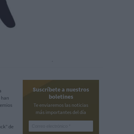
Suscríbete a nuestros
a
boletines
s han
remios
Te enviaremos las noticias
más importantes del día
uck” de