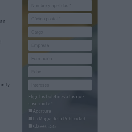
han
l
nity
Elige los boletines a los que
suscribirte
*
Apertura
La Magia de la Publicidad
Claves ESG