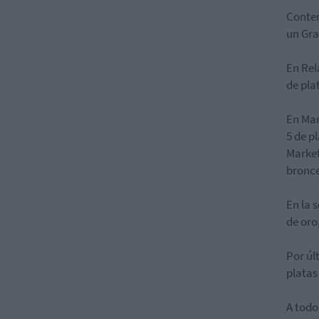
Conte
un Gra
En
Rel
de pla
En
Mar
5 de p
Market
bronce
En la 
de oro
Por úl
platas
A todo