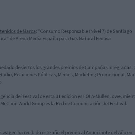
tenidos de Marca
: “Consumo Responsable (Nivel 7) de Santiago
ura”
de
Arena Media España
para
Gas Natural Fenosa
edado desiertos los grandes premios de Campañas Integradas, D
 Radio, Relaciones Públicas, Medios, Marketing Promocional, Ma
o.
gencia del Festival
de esta 31 edición es
LOLA-MullenLowe
,
mient
McCann World Group
es la
Red de
Comunicación del Festival
.
kswagen
ha recibido este año el premio al
Anunciante del Año
en