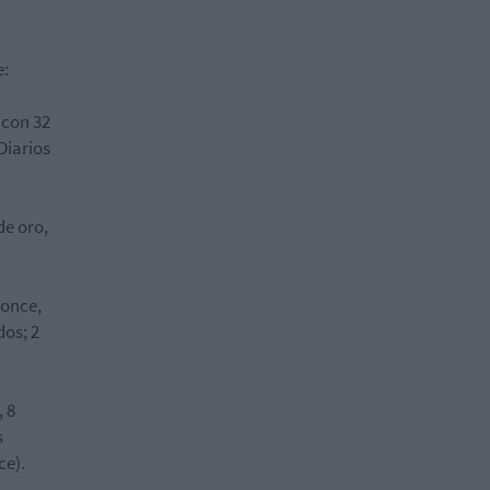
e:
, con
32
Diarios
de oro,
ronce,
dos
;
2
, 8
s
ce).