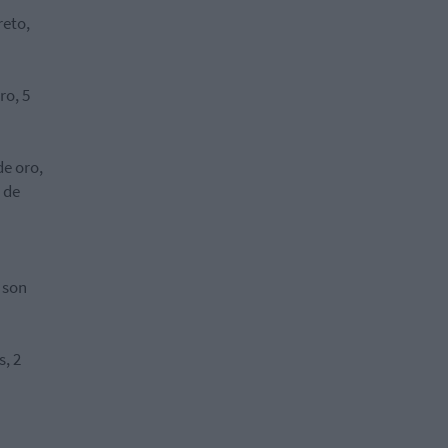
reto,
ro, 5
de oro,
 de
3 son
s, 2