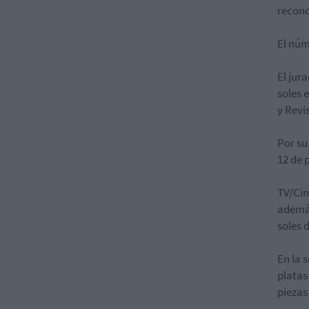
recono
El núm
El jur
soles 
y Revi
Por su
12 de 
TV/Ci
además
soles d
En la 
platas
pieza