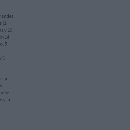
Grandes
s (1
as y 10
n 14
o, 5
y 1
e la
es
ores:
o y la
l