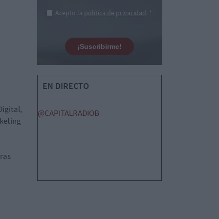
Acepto la
política de privacidad
. *
¡Suscribirme!
EN DIRECTO
igital,
@CAPITALRADIOB
rketing
ras