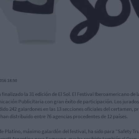
016 18:50
 finalizado la 31 edición de El Sol. El Festival Iberoamericano de l
cación Publicitaria con gran éxito de participación. Los jurado
ido 242 galardones en las 13 secciones oficiales del certamen, p
 han distribuido entre 76 agencias procedentes de 12 países.
 de Platino, máximo galardón del festival, ha sido para “Safety Tr
rnett Argentina para Samsung, que ha recibido también el Gran