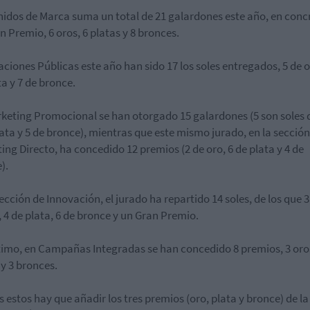
nidos de Marca
suma un total de
21 galardones
este año, en conc
n Premio, 6 oros, 6 platas y 8 bronces.
aciones Públicas
este
año
han sido
17
los
soles
entregados, 5 de o
ta y 7 de bronce.
keting Promocional
se han otorgado
15 galardones
(5 son soles 
lata y 5 de bronce), mientras que este mismo jurado, en la sección
ing Directo
, ha concedido
12 premios
(2 de oro, 6 de plata y 4 de
).
sección de
Innovación,
el jurado ha repartido
14 soles
, de los que 
, 4 de plata, 6 de bronce y un Gran Premio.
timo, en
Campañas Integradas
se han concedido
8 premios,
3 oro
 y 3 bronces.
s estos hay que añadir los tres premios (oro, plata y bronce) de la