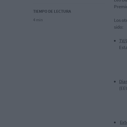
Premio
TIEMPO DE LECTURA
4 min
Los ot
sido:
TV/
Est
Diar
(EE
Ext