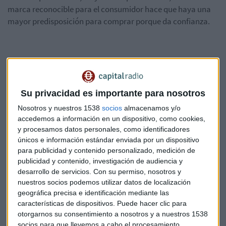
marca reconocible para el consumidor hace que haya una
mayor predisposición para comprar porque da confianza.
Afirma que este tipo de estrategias, no son un coste sino que
Su privacidad es importante para nosotros
son una inversión, ya que de forma general "por cada punto
Nosotros y nuestros 1538
socios
almacenamos y/o
que mejoramos el ratio de conversión, abaratamos un 10%
accedemos a información en un dispositivo, como cookies,
nuestro coste de cada venta.
y procesamos datos personales, como identificadores
únicos e información estándar enviada por un dispositivo
para publicidad y contenido personalizado, medición de
publicidad y contenido, investigación de audiencia y
desarrollo de servicios.
Con su permiso, nosotros y
nuestros socios podemos utilizar datos de localización
geográfica precisa e identificación mediante las
características de dispositivos. Puede hacer clic para
otorgarnos su consentimiento a nosotros y a nuestros 1538
Suscríbete a nuestros boletines
socios para que llevemos a cabo el procesamiento