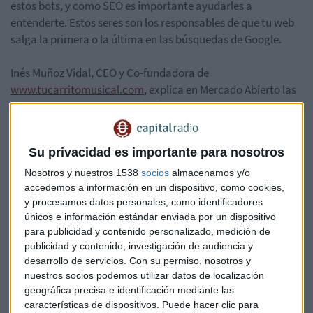
estos bots, y como SEO es importante ayudarles a
entenderte. Estos seres son los responsables de que tu web
salga la primera o la última en las búsquedas de Google.
Inés Muñoz Vidal, CEO y Co-fundadora de
www.tucarritomusical.com
, explica en Mercado Abierto las
claves para ser el SEO perfecto.
Si quieres alcanzar la estrategia óptima, escucha el podcast
Su privacidad es importante para nosotros
a continuación:
Nosotros y nuestros 1538
socios
almacenamos y/o
accedemos a información en un dispositivo, como cookies,
y procesamos datos personales, como identificadores
únicos e información estándar enviada por un dispositivo
para publicidad y contenido personalizado, medición de
publicidad y contenido, investigación de audiencia y
desarrollo de servicios.
Con su permiso, nosotros y
nuestros socios podemos utilizar datos de localización
geográfica precisa e identificación mediante las
características de dispositivos. Puede hacer clic para