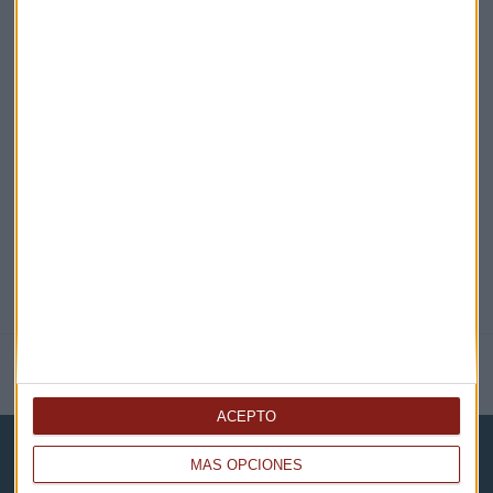
EN DIRECTO
@CAPITALRADIOB
NOTICIAS RELACIONADAS
ACEPTO
MÁS OPCIONES