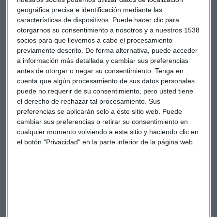
primeras escenas de la película.
geográfica precisa e identificación mediante las
características de dispositivos. Puede hacer clic para
https://youtu.be/J_rVcA8I9v8
otorgarnos su consentimiento a nosotros y a nuestros 1538
socios para que llevemos a cabo el procesamiento
previamente descrito. De forma alternativa, puede acceder
Estrella Damm
a información más detallada y cambiar sus preferencias
antes de otorgar o negar su consentimiento.
Tenga en
cuenta que algún procesamiento de sus datos personales
puede no requerir de su consentimiento, pero usted tiene
el derecho de rechazar tal procesamiento. Sus
preferencias se aplicarán solo a este sitio web. Puede
cambiar sus preferencias o retirar su consentimiento en
Suscríbete a nuestros boletines
cualquier momento volviendo a este sitio y haciendo clic en
el botón "Privacidad" en la parte inferior de la página web.
Te enviaremos las noticias más importantes del día