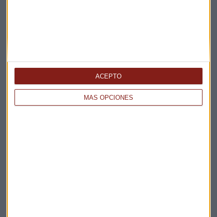
Te enviaremos las noticias más importantes del día
ACEPTO
MÁS OPCIONES
Elige los boletines a los que suscribirte
*