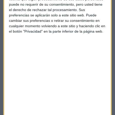
puede no requerir de su consentimiento, pero usted tiene
el derecho de rechazar tal procesamiento. Sus
preferencias se aplicarán solo a este sitio web. Puede
cambiar sus preferencias o retirar su consentimiento en
Un programa innovador
cualquier momento volviendo a este sitio y haciendo clic en
el botón "Privacidad" en la parte inferior de la página web.
«Nos sentimos muy satisfechos de dar la bienvenida a
Lenovo, un colaborador histórico, a esta nueva aventura.
Nuestra larga relación constituye mucho más que un
mero patrocinio
; se trata de una verdadera alianza que
refleja una visión y compromiso compartidos», comentó
Francesco Milicia, vicepresidente global de ventas y
postventa de Ducati.
«Al igual que la tecnología de vanguardia de
Lenovo
permite a los ingenieros de Ducati afinar los ajustes de
las motos e impulsar la innovación para el equipo
Ducati Lenovo en MotoGP
, juntos vamos a proporcionar a
los pilotos aspirantes unas herramientas avanzadas de
análisis de datos y obtención deconocimientos que