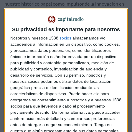
nuestro histórico papel como impulsor de la innovación en
los deportes demotor. Se trata de una alianza
especialmente significativa, ya que nos permite invertir en
el futurodel deporte, ayudando a los jóvenes pilotos a
Su privacidad es importante para nosotros
desarrollar capacidades técnicas, físicas y personales que
Nosotros y nuestros 1538
socios
almacenamos y/o
les beneficiarán durante toda su carrera y más allá»,
accedemos a información en un dispositivo, como cookies,
manifestó
Lara Rodini, directora de patrocinios globales
y procesamos datos personales, como identificadores
y activación de Lenovo. «Compartimos con Ducati y
únicos e información estándar enviada por un dispositivo
Garage51 una pasión, un compromiso con el
para publicidad y contenido personalizado, medición de
rendimiento y la innovación y un deseo de nutrir el
publicidad y contenido, investigación de audiencia y
joven talento, para impulsar la excelencia tanto dentro
desarrollo de servicios.
Con su permiso, nosotros y
como fuera de la pista
».
nuestros socios podemos utilizar datos de localización
geográfica precisa e identificación mediante las
características de dispositivos. Puede hacer clic para
otorgarnos su consentimiento a nosotros y a nuestros 1538
socios para que llevemos a cabo el procesamiento
previamente descrito. De forma alternativa, puede acceder
a información más detallada y cambiar sus preferencias
antes de otorgar o negar su consentimiento.
Tenga en
cuenta que algún procesamiento de sus datos personales