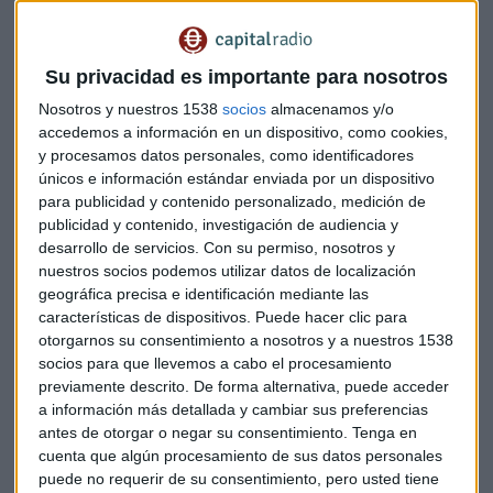
plataformas que tiene contratada en casa.
En relación con el consumo de medios, el medio más
Su privacidad es importante para nosotros
consumido durante los viajes al extranjero son los diarios
Nosotros y nuestros 1538
socios
almacenamos y/o
'online' (59%). En el caso de las vacaciones en España,
accedemos a información en un dispositivo, como cookies,
televisión, diarios y radio copan el pódium de medios más
y procesamos datos personales, como identificadores
usados durante las vacaciones.
únicos e información estándar enviada por un dispositivo
para publicidad y contenido personalizado, medición de
Por otro lado, el informe apunta que el 99% de los
publicidad y contenido, investigación de audiencia y
encuestados afirma que se conectó a internet en julio y
desarrollo de servicios.
Con su permiso, nosotros y
agosto, y que su consumo fue ligeramente superior al
nuestros socios podemos utilizar datos de localización
geográfica precisa e identificación mediante las
habitual. Además, un 97% de los que salieron de vacaciones
características de dispositivos. Puede hacer clic para
por España se conectó a internet durante algún momento
otorgarnos su consentimiento a nosotros y a nuestros 1538
de su estancia fuera del hogar habitual, pero un 58% admite
socios para que llevemos a cabo el procesamiento
que este consumo fue menor que el de un día cualquiera.
previamente descrito. De forma alternativa, puede acceder
a información más detallada y cambiar sus preferencias
En el caso de los desplazamientos al extranjero por
antes de otorgar o negar su consentimiento.
Tenga en
vacaciones, un 97% afirma también que se conectó a
cuenta que algún procesamiento de sus datos personales
Internet en algún momento de su viaje. Además, el 98% de
puede no requerir de su consentimiento, pero usted tiene