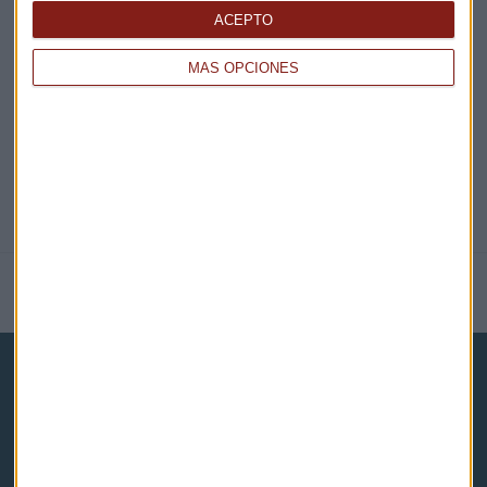
EN DIRECTO
ACEPTO
@CAPITALRADIOB
MÁS OPCIONES
NOTICIAS RELACIONADAS
Capital Radio