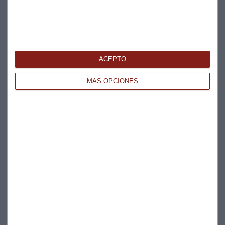
Acepto la
política de privacidad
. *
¡Suscribirme!
ACEPTO
EN DIRECTO
MÁS OPCIONES
@CAPITALRADIOB
NOTICIAS RELACIONADAS