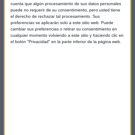
cuenta que algún procesamiento de sus datos personales
puede no requerir de su consentimiento, pero usted tiene
Coca-Cola:
Esther Morillas, Directora de Marketing
el derecho de rechazar tal procesamiento. Sus
preferencias se aplicarán solo a este sitio web. Puede
Conservas Garavilla(Isabel)
: Jorge Arrizabalaga, Director
cambiar sus preferencias o retirar su consentimiento en
de Marketing
cualquier momento volviendo a este sitio y haciendo clic en
el botón "Privacidad" en la parte inferior de la página web.
Damm
: Jaume Alemany, Director de Marketing
Grupo Raza Nostra:
Diana Nieves Cuevas, Directora de
Marketing
Hero:
Alejandro Sabal, Director de Marketing
Martinet:
Anabel Cerecedo, Directora de Marketing
Pascual:
Dushinka Karani, Directora de Marketing de la
Unidad de Negocio de Lácteos de Calidad Pascual