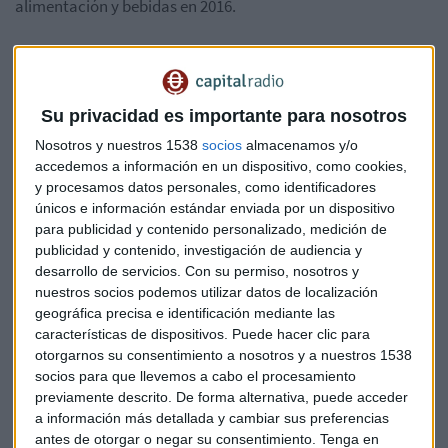
alimentación y bebidas en 2016.
5b.-Trade marketing.
5c.-Actividad en los entornos digitales, display, redes
Su privacidad es importante para nosotros
sociales, RTB.
Nosotros y nuestros 1538
socios
almacenamos y/o
accedemos a información en un dispositivo, como cookies,
5d.-La importancia del medio TV en el gran consumo.
y procesamos datos personales, como identificadores
Peso, segmentación, costes.
únicos e información estándar enviada por un dispositivo
para publicidad y contenido personalizado, medición de
publicidad y contenido, investigación de audiencia y
desarrollo de servicios.
Con su permiso, nosotros y
Participantes:
nuestros socios podemos utilizar datos de localización
geográfica precisa e identificación mediante las
características de dispositivos. Puede hacer clic para
otorgarnos su consentimiento a nosotros y a nuestros 1538
socios para que llevemos a cabo el procesamiento
MAGRAMA:
Fernando J. Burgaz Moreno, Director General de
previamente descrito. De forma alternativa, puede acceder
la Industria Alimentaria, del Ministerio de Agricultura,
a información más detallada y cambiar sus preferencias
Alimentación y Medio Ambiente
antes de otorgar o negar su consentimiento.
Tenga en