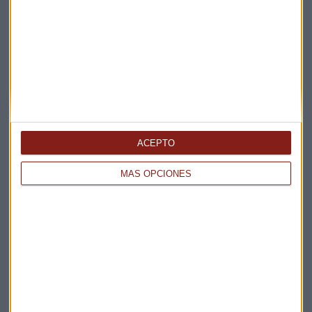
organizados por la Asociación de Marketing de España,
constituyen un reconocimiento público a las empresas,
instituciones y profesionales que alcanzan con sus
estrategias de marketing excelentes resultados.
Marketing
ACEPTO
MÁS OPCIONES
Suscríbete a nuestros boletines
Te enviaremos las noticias más importantes del día