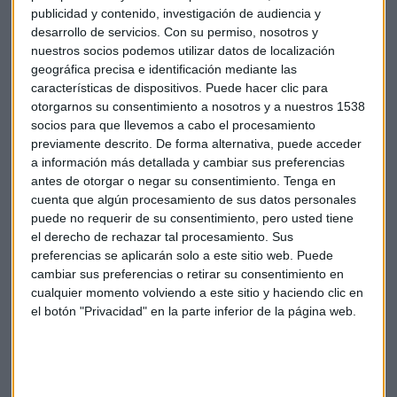
publicidad y contenido, investigación de audiencia y
2.º Mahou 0,0 Tostada
desarrollo de servicios.
Con su permiso, nosotros y
nuestros socios podemos utilizar datos de localización
3.º Iberdrola
geográfica precisa e identificación mediante las
características de dispositivos. Puede hacer clic para
Marketing Social:
otorgarnos su consentimiento a nosotros y a nuestros 1538
socios para que llevemos a cabo el procesamiento
1.º Estrella Damm
previamente descrito. De forma alternativa, puede acceder
a información más detallada y cambiar sus preferencias
antes de otorgar o negar su consentimiento.
Tenga en
2.º Samsung
cuenta que algún procesamiento de sus datos personales
puede no requerir de su consentimiento, pero usted tiene
3.º Fundación “la Caixa”
el derecho de rechazar tal procesamiento. Sus
preferencias se aplicarán solo a este sitio web. Puede
Start-ups y Pymes:
cambiar sus preferencias o retirar su consentimiento en
cualquier momento volviendo a este sitio y haciendo clic en
1.º Top Photo Talent Show
el botón "Privacidad" en la parte inferior de la página web.
2.º Jeff
3.º Finetwork