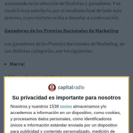
avanzando en la selección de finalistas y ganadores. Y se
mostró muy satisfecho por el resultado final de todo este
proceso, cuyo misterio se iba a desvelar a continuación.
Ganadores de los Premios Nacionales de Marketing
Los ganadores de los Premios Nacionales de Marketing, en
sus distintas categorías, son los siguientes:
Marca:
1.º Museo Nacional del Prado
2.º LaLiga
Su privacidad es importante para nosotros
3.º Uber
Nosotros y nuestros 1538
socios
almacenamos y/o
accedemos a información en un dispositivo, como cookies,
Innovación:
y procesamos datos personales, como identificadores
únicos e información estándar enviada por un dispositivo
1.º Tanqueray Flor de Sevilla
para publicidad y contenido personalizado, medición de