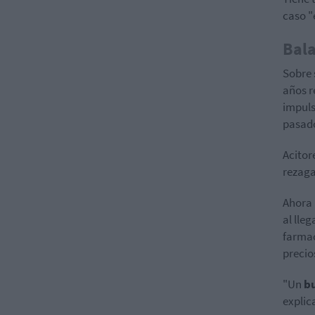
caso "
Bala
Sobre 
años r
impuls
pasado
Acitor
rezaga
Ahora 
al lle
farmac
precio
"Un
bu
explic