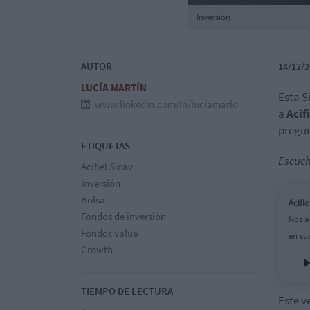
Inversión
AUTOR
14/12/2
LUCÍA MARTÍN
Esta S
www.linkedin.com/in/luciamarlo
a
Acif
pregun
ETIQUETAS
Escuch
Acifiel Sicav
Inversión
Bolsa
Acifi
Fondos de inversión
Nos a
Fondos value
en su
Growth
TIEMPO DE LECTURA
Este v