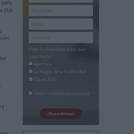
l 160%
a 25,8.
,
ación
Elige los boletines a los que
suscribirte
*
lue
Apertura
La Magia de la Publicidad
Claves ESG
n
Acepto la
política de privacidad
. *
s
y
¡Suscribirme!
 este