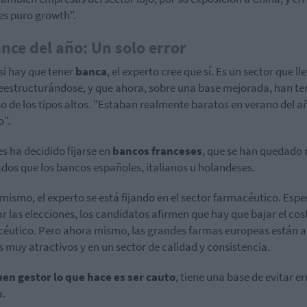
es puro growth".
nce del año: Un solo error
si hay que tener
banca
, el experto cree que sí. Es un sector que ll
eestructurándose, y que ahora, sobre una base mejorada, han ten
o de los tipos altos. "Estaban realmente baratos en verano del a
".
es ha decidido fijarse en
bancos franceses
, que se han quedado
dos que los bancos españoles, italianos u holandeses.
mismo, el experto se está fijando en el sector farmacéutico. Espe
gar las elecciones, los candidatos afirmen que hay que bajar el cos
éutico. Pero ahora mismo, las grandes farmas europeas están a
s muy atractivos y en un sector de calidad y consistencia.
en gestor lo que hace es ser cauto
, tiene una base de evitar er
a.