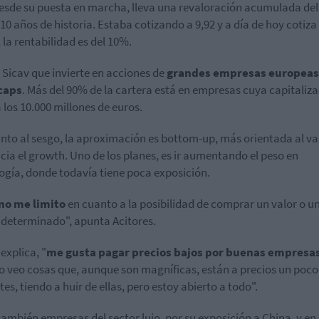
esde su puesta en marcha, lleva una revaloración acumulada de
 10 años de historia. Estaba cotizando a 9,92 y a día de hoy cotiza 
, la rentabilidad es del 10%.
 Sicav que invierte en acciones de
grandes empresas europeas
 caps
. Más del 90% de la cartera está en empresas cuya capitaliz
 los 10.000 millones de euros.
nto al sesgo, la aproximación es bottom-up, más orientada al va
cia el growth. Uno de los planes, es ir aumentando el peso en
ogía, donde todavía tiene poca exposición.
no me limito
en cuanto a la posibilidad de comprar un valor o u
 determinado", apunta Acitores.
explica, "
me gusta pagar precios bajos por buenas empresa
 veo cosas que, aunque son magníficas, están a precios un poco
tes, tiendo a huir de ellas, pero estoy abierto a todo".
también empresas del sector lujo, por su exposición a China, y en