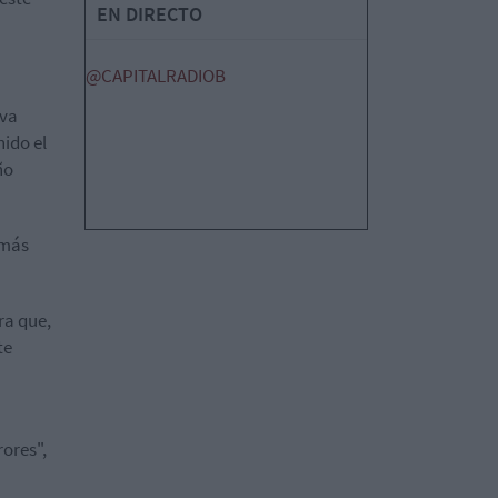
EN DIRECTO
@CAPITALRADIOB
eva
ido el
ño
 más
ra que,
te
rores",