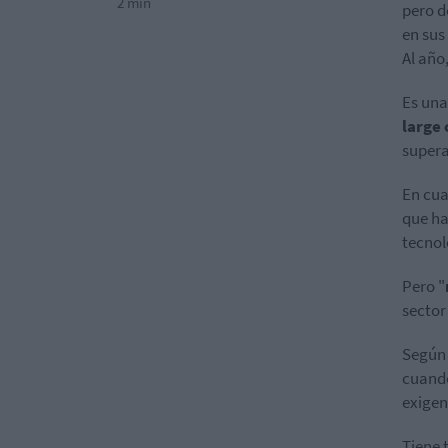
2 min
pero d
en sus
Al año
Es una
large
supera
En cua
que ha
tecnol
Pero "
sector
Según 
cuando
exigen
Tiene 