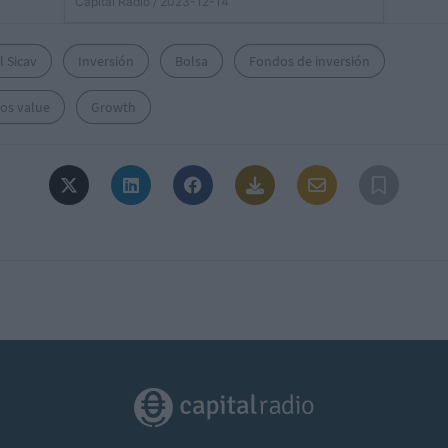
Capital Radio
/ 2023-12-14
el Sicav
Inversión
Bolsa
Fondos de inversión
os value
Growth