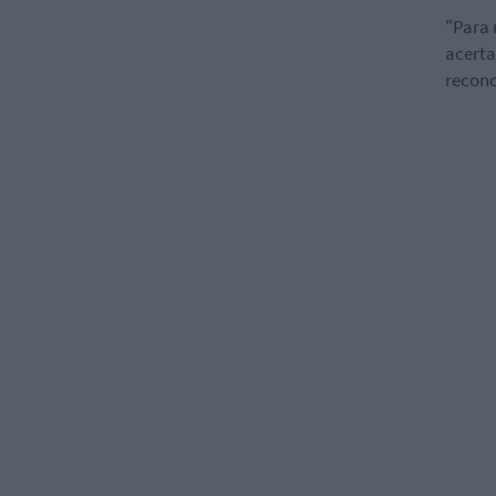
"Para 
acerta
recono