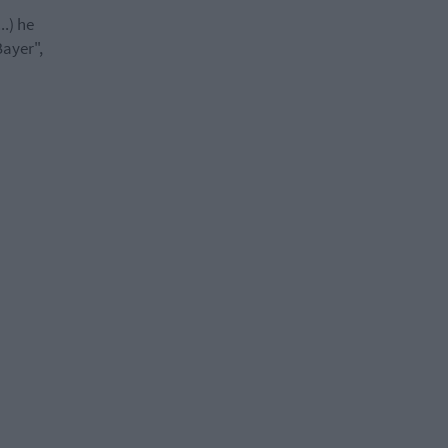
.) he
ayer",