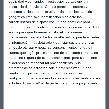
multiplicador, ya que participa en la financiación de grupos
publicidad y contenido, investigación de audiencia y
desarrollo de servicios.
Con su permiso, nosotros y
de investigación españoles para que estos participen en
nuestros socios podemos utilizar datos de localización
grandes consorcios internacionales. Gracias a esta
geográfica precisa e identificación mediante las
cooperación, la organización ha conseguido acumular
24
características de dispositivos. Puede hacer clic para
millones de euros
en este tipo de ayudas internacionales,
otorgarnos su consentimiento a nosotros y a nuestros 1538
que se traduce en un
amplio acceso a proyectos para los
socios para que llevemos a cabo el procesamiento
investigadores por un valor de 179 millones
,
previamente descrito. De forma alternativa, puede acceder
multiplicando por más de 7 la inversión.
a información más detallada y cambiar sus preferencias
antes de otorgar o negar su consentimiento.
Tenga en
Desde la Asociación, actúan en todos los tipos de cáncer y
cuenta que algún procesamiento de sus datos personales
puede no requerir de su consentimiento, pero usted tiene
en cualquier fase de la enfermedad. De hecho, la
el derecho de rechazar tal procesamiento. Sus
organización apuesta por investigar cánceres con
preferencias se aplicarán solo a este sitio web. Puede
supervivencia inferior al 30%, con el
objetivo de conseguir
cambiar sus preferencias o retirar su consentimiento en
para 2030 un 70% de supervivencia global
.
cualquier momento volviendo a este sitio y haciendo clic en
el botón "Privacidad" en la parte inferior de la página web.
Merece la pena ser optimistas, ya que en este último año se
han conseguido
366 resultados
que van desde el posible
tratamiento de metástasis cerebrales hasta la producción
de ensayos clínicos que se espera que comiencen el año que