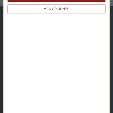
MÁS OPCIONES
Capital Radio
Noticias
Eventos
Consultorios
Programas y podcasts
Contacto & Legal
Contacto