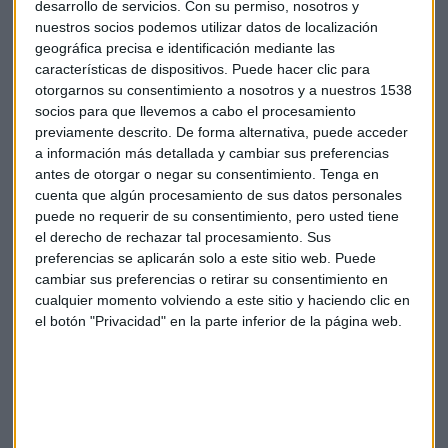
desarrollo de servicios.
Con su permiso, nosotros y
ya se han extendido a nivel mundial en los últimos cuatro
nuestros socios podemos utilizar datos de localización
años. Las víctimas se enfrentan a severos sobornos porque
geográfica precisa e identificación mediante las
para recuperar sus archivos y sus datos encriptados
características de dispositivos. Puede hacer clic para
deberán pagar entre 150 y 500 dólares.
otorgarnos su consentimiento a nosotros y a nuestros 1538
socios para que llevemos a cabo el procesamiento
Mientras tanto, el malware encontrado en Adobe Flash ha
previamente descrito. De forma alternativa, puede acceder
crecido un 317% en el primer trimestre. Intel ha encontrado
a información más detallada y cambiar sus preferencias
antes de otorgar o negar su consentimiento.
Tenga en
200.000 muestras de este tipo de malware en las bases de
cuenta que algún procesamiento de sus datos personales
datos de sus clientes de cientos de millones de usuarios de
puede no requerir de su consentimiento, pero usted tiene
teléfonos y ordenadores de todo el mundo.
el derecho de rechazar tal procesamiento. Sus
preferencias se aplicarán solo a este sitio web. Puede
cambiar sus preferencias o retirar su consentimiento en
cualquier momento volviendo a este sitio y haciendo clic en
el botón "Privacidad" en la parte inferior de la página web.
Suscríbete a nuestros boletines
Te enviaremos las noticias más importantes del día