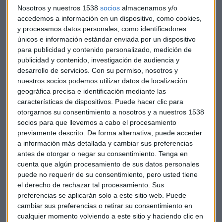
extraordinario en estos resultados, sino que son fruto de
Nosotros y nuestros 1538
socios
almacenamos y/o
una actividad "muy recurrente y muy tradicional" con
accedemos a información en un dispositivo, como cookies,
clientes.
y procesamos datos personales, como identificadores
únicos e información estándar enviada por un dispositivo
Perspectivas y contexto de tipos de interés
para publicidad y contenido personalizado, medición de
publicidad y contenido, investigación de audiencia y
Respecto a las previsiones para el conjunto del año, el
desarrollo de servicios.
Con su permiso, nosotros y
directivo mantiene el objetivo anunciado previamente:
nuestros socios podemos utilizar datos de localización
"Nuestra propia consejera delegada lleva anticipando que
geográfica precisa e identificación mediante las
este año podría ser el año de superar los 1.000.000.000 de
características de dispositivos. Puede hacer clic para
resultados y eso es lo que seguimos transmitiendo".
otorgarnos su consentimiento a nosotros y a nuestros 1538
socios para que llevemos a cabo el procesamiento
previamente descrito. De forma alternativa, puede acceder
En cuanto al entorno de tipos de interés tras la reciente
a información más detallada y cambiar sus preferencias
decisión del BCE de mantenerlos sin cambios, Díaz
antes de otorgar o negar su consentimiento.
Tenga en
considera que se ha producido un cambio de expectativas.
cuenta que algún procesamiento de sus datos personales
puede no requerir de su consentimiento, pero usted tiene
"Hace un año se esperaba que los tipos pudieran llegar
el derecho de rechazar tal procesamiento. Sus
hasta el uno y medio. Yo creo que eso se ha enfriado
preferencias se aplicarán solo a este sitio web. Puede
bastante", explica, añadiendo que "ahora ya sabemos que
cambiar sus preferencias o retirar su consentimiento en
vamos a seguir en el 2% durante bastantes meses y todavía
cualquier momento volviendo a este sitio y haciendo clic en