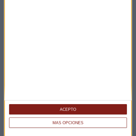
Suscríbete a nuestros boletines
Te enviaremos las noticias más importantes del día
ACEPTO
MÁS OPCIONES