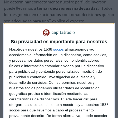
No determinar correctamente nuestro perfil de inversor
puede llevarnos a
tomar decisiones inadecuadas
. "Todos
los riesgos vienen relacionados con tomar decisiones que no
son adecuadas para uno", explica el experto.
Esto puede ocurrir porque los activos contratados sean
demasiado volátiles, porque seamos excesivamente
Su privacidad es importante para nosotros
conservadores y no podamos batir la inflación, o porque los
Nosotros y nuestros 1538
socios
almacenamos y/o
productos elegidos no nos permitan alcanzar nuestros
accedemos a información en un dispositivo, como cookies,
objetivos.
y procesamos datos personales, como identificadores
únicos e información estándar enviada por un dispositivo
Uno de los principales peligros es acabar tomando
para publicidad y contenido personalizado, medición de
"reacciones impulsivas porque no estás en tu perfil y no
publicidad y contenido, investigación de audiencia y
estás preparado para asumirlo", advierte Sáenz de Buruaga.
desarrollo de servicios.
Con su permiso, nosotros y
nuestros socios podemos utilizar datos de localización
El reto de perfilar a inversores jóvenes
geográfica precisa e identificación mediante las
características de dispositivos. Puede hacer clic para
Para las entidades financieras, supone un especial desafío
otorgarnos su consentimiento a nosotros y a nuestros 1538
determinar el perfil de los inversores más jóvenes, expuestos
socios para que llevemos a cabo el procesamiento
a la influencia de las redes sociales.
previamente descrito. De forma alternativa, puede acceder