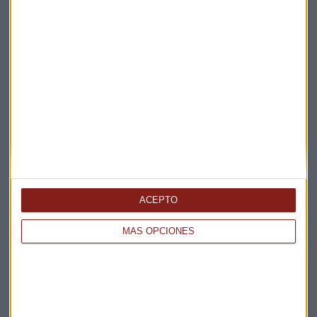
Perfil inversor
Educación financiera
Inversor
Suscríbete a nuestros boletines
Te enviaremos las noticias más importantes del día
ACEPTO
MÁS OPCIONES