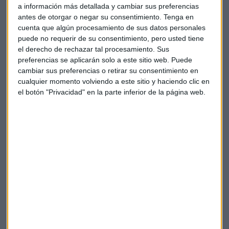
a información más detallada y cambiar sus preferencias
"Están inundados de información,
muchas veces
antes de otorgar o negar su consentimiento.
Tenga en
cuenta que algún procesamiento de sus datos personales
información no contrastada
, información que si no pones
puede no requerir de su consentimiento, pero usted tiene
filtro puede estar por un gurú financiero que te quiera
el derecho de rechazar tal procesamiento. Sus
vender su proyecto en concreto", señala.
preferencias se aplicarán solo a este sitio web. Puede
cambiar sus preferencias o retirar su consentimiento en
A esto se suma que han crecido viendo fenómenos como las
cualquier momento volviendo a este sitio y haciendo clic en
criptomonedas con rentabilidades extraordinarias, lo que
el botón "Privacidad" en la parte inferior de la página web.
les hace considerar insuficientes rendimientos del 8%, 10%
o 15% anual, llevándoles a asumir riesgos por encima de sus
capacidades.
Categorías de perfiles de inversión
El experto explica que, a grandes rasgos, existen
tres
grandes perfiles de inversión
:
- Perfil conservador: Con una exposición máxima del 20% a
renta variable, busca poca volatilidad y preservar capital.