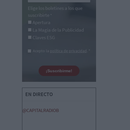
Elige los boletines a los que
suscribirte
*
Apertura
La Magia de la Publicidad
Claves ESG
Acepto la
política de privacidad
. *
¡Suscribirme!
EN DIRECTO
@CAPITALRADIOB