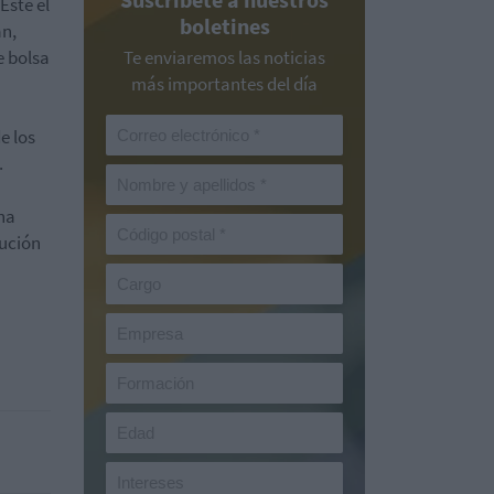
Éste el
boletines
án,
e bolsa
Te enviaremos las noticias
más importantes del día
e los
.
na
lución