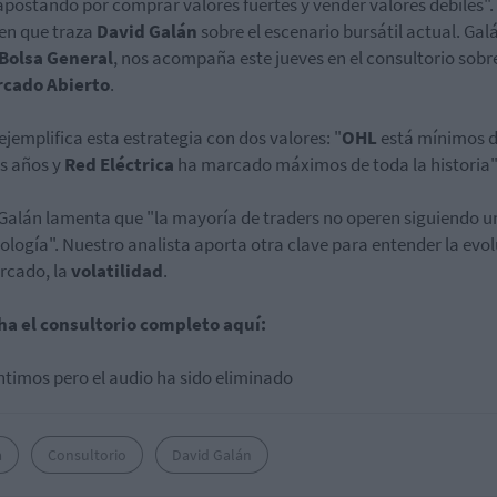
apostando por comprar valores fuertes y vender valores débiles". 
en que traza
David Galán
sobre el escenario bursátil actual. Gal
Bolsa General
, nos acompaña este jueves en el consultorio sobr
cado Abierto
.
ejemplifica esta estrategia con dos valores: "
OHL
está mínimos d
s años y
Red Eléctrica
ha marcado máximos de toda la historia"
Galán lamenta que "la mayoría de traders no operen siguiendo u
logía". Nuestro analista aporta otra clave para entender la evo
rcado, la
volatilidad
.
ha el consultorio completo aquí:
ntimos pero el audio ha sido eliminado
a
Consultorio
David Galán