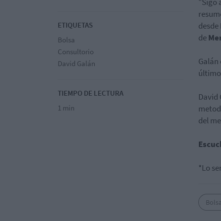
"Sigo 
resum
ETIQUETAS
desde
de
Mer
Bolsa
Consultorio
Galán 
David Galán
último
TIEMPO DE LECTURA
David 
1 min
metodo
del me
Escuc
*Lo se
Bols