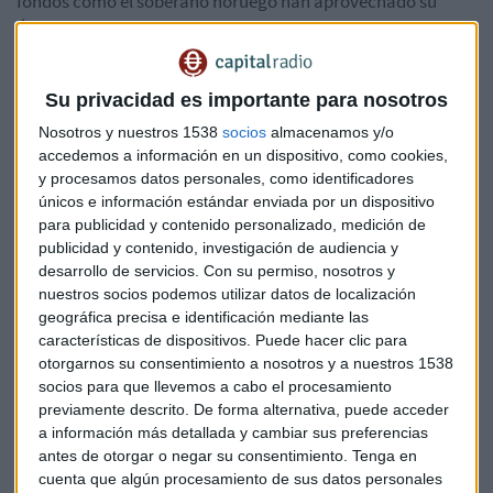
fondos como el soberano noruego han aprovechado su
último desplome tras resultados para tomar posiciones en
el valor.
Su privacidad es importante para nosotros
Cifras que no han gustado
Nosotros y nuestros 1538
socios
almacenamos y/o
Solaria ha presentado cifras hace poco que no invitan
accedemos a información en un dispositivo, como cookies,
demasiado al optimismo. En los nueve primeros meses del
y procesamos datos personales, como identificadores
año,
su beneficio neto ha caído un 34%
por la bajada de
únicos e información estándar enviada por un dispositivo
los precios de la energía.
para publicidad y contenido personalizado, medición de
publicidad y contenido, investigación de audiencia y
El Ebitda, por su parte, ha bajado un 14%, mientras que los
desarrollo de servicios.
Con su permiso, nosotros y
nuestros socios podemos utilizar datos de localización
gastos de personal se han incrementado un 9%.
geográfica precisa e identificación mediante las
características de dispositivos. Puede hacer clic para
Los inversores bajistas aprovechan la mala situación de
otorgarnos su consentimiento a nosotros y a nuestros 1538
Solaria y han colocado más de 123 millones de euros contra
socios para que llevemos a cabo el procesamiento
la cotización de Solaria, lo que supone el 10,87 por ciento del
previamente descrito. De forma alternativa, puede acceder
capital en circulación, según la CNMV.
a información más detallada y cambiar sus preferencias
antes de otorgar o negar su consentimiento.
Tenga en
Pero lo cierto es que dos de los mayores inversores
cuenta que algún procesamiento de sus datos personales