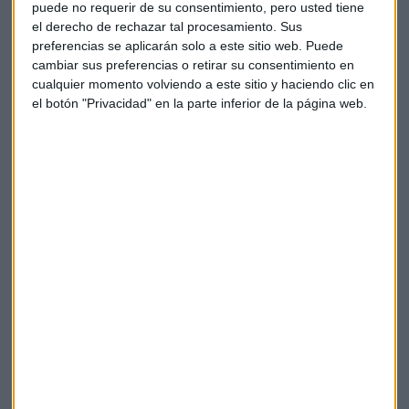
institucionales a nivel mundial,
BlackRock y el fondo
puede no requerir de su consentimiento, pero usted tiene
soberano de Noruega
, han ajustado sus posiciones en
el derecho de rechazar tal procesamiento. Sus
preferencias se aplicarán solo a este sitio web. Puede
Solaria tras la caída de sus acciones a zona de mínimos
cambiar sus preferencias o retirar su consentimiento en
desde la pandemia.
cualquier momento volviendo a este sitio y haciendo clic en
el botón "Privacidad" en la parte inferior de la página web.
¿Qué opinan los analistas sobre el valor y sobre sus
perspectivas de futuro? Todos los detalles, en el podcast.
La "trampa de Grifols", al descubierto con
Alberto Iturralde
Laura Blanco y Alberto Iturralde analizan en una