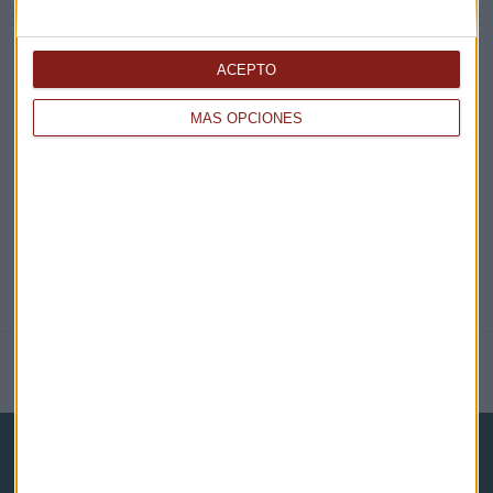
ACEPTO
EN DIRECTO
MÁS OPCIONES
@CAPITALRADIOB
NOTICIAS RELACIONADAS