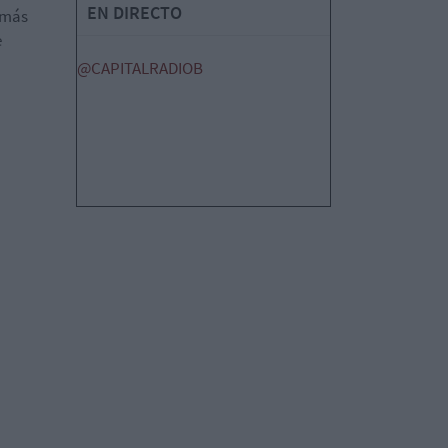
EN DIRECTO
 más
e
@CAPITALRADIOB