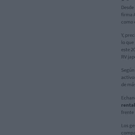
Desde 
firma 
como e
Y, pre
lo que
este 2
RV jap
Según 
activo
de más
Echand
renta
frente
Los ge
compañ