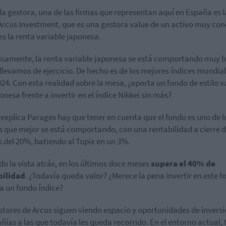
la gestora, una de las firmas que representan aquí en España es l
Arcus Investment, que es una gestora value de un activo muy con
s la renta variable japonesa.
cisamente, l
a renta variable japonesa se está comportando muy b
 llevamos de ejercicio. De hecho es de los mejores índices mundia
024. Con esta realidad sobre la mesa, ¿aporta un fondo de estilo v
onesa frente a invertir en el índice Nikkei sin más?
explica Parages hay que tener en cuenta que el fondo es uno de l
s que mejor se está comportando, con una rentabilidad a cierre d
 del 20%, batiendo al Topix en un 3%.
o la vista atrás, en los últimos doce meses
supera el 40% de
bilidad
. ¿Todavía queda valor? ¿Merece la pena invertir en este 
 a un fondo índice?
stores de Arcus siguen viendo espacio y oportunidades de inversi
ías a las que todavía les queda recorrido. En el entorno actual, t