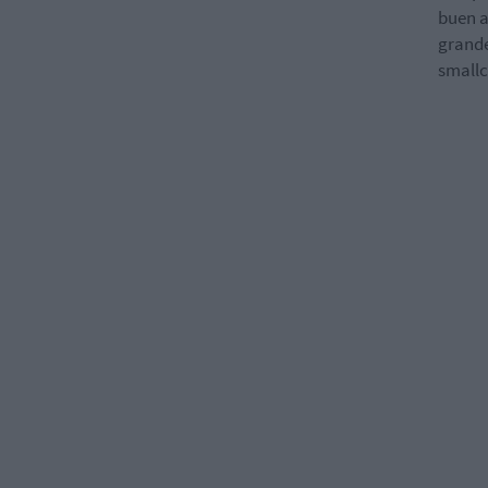
buen a
grande
smallc