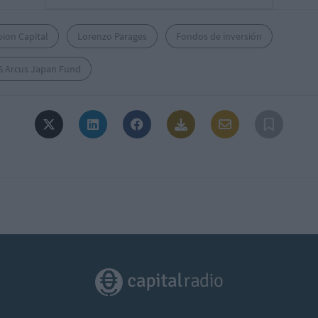
ion Capital
Lorenzo Parages
Fondos de inversión
S Arcus Japan Fund