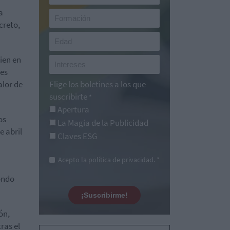
a
creto,
ien en
les
alor de
Elige los boletines a los que
suscribirte
*
Apertura
os
La Magia de la Publicidad
e abril
Claves ESG
Acepto la
política de privacidad
. *
fondo
¡Suscribirme!
ón,
ras el