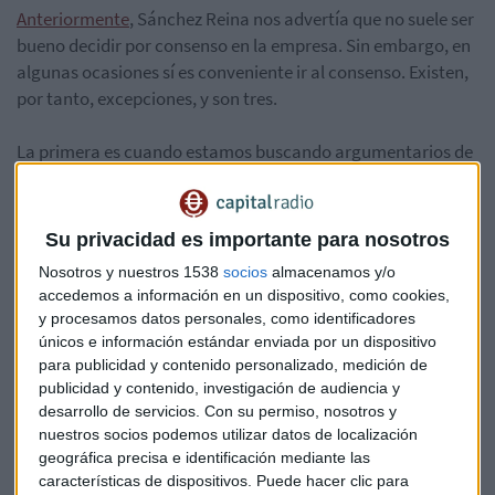
Anteriormente
, Sánchez Reina nos advertía que no suele ser
bueno decidir por consenso en la empresa. Sin embargo, en
algunas ocasiones sí es conveniente ir al consenso. Existen,
por tanto, excepciones, y son tres.
La primera es cuando estamos buscando argumentarios de
venta. La segunda, tenemos que buscar el consenso cuando
estamos diseñando procesos transversales, es decir,
aquellos que afectan a diversos departamentos. La tercera
Su privacidad es importante para nosotros
y última, es recomendable el consenso en aquellas
Nosotros y nuestros 1538
socios
almacenamos y/o
decisiones urgentes sobre asuntos graves o complejos en
accedemos a información en un dispositivo, como cookies,
los que los directivos no tienen una postura determinada.
y procesamos datos personales, como identificadores
únicos e información estándar enviada por un dispositivo
Descubre más sobre cómo ser un buen jefe aquí:
para publicidad y contenido personalizado, medición de
publicidad y contenido, investigación de audiencia y
desarrollo de servicios.
Con su permiso, nosotros y
nuestros socios podemos utilizar datos de localización
*Lo sentimos pero el audio ha sido eliminado
geográfica precisa e identificación mediante las
características de dispositivos. Puede hacer clic para