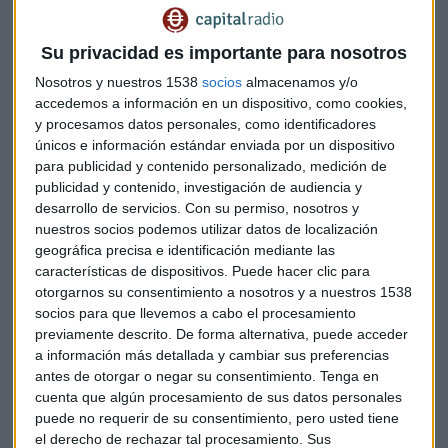
evento como
implosión de la stablecoin Terra/LUNA
.
Varias firmas de préstamos de criptomonedas de alto perfil
Su privacidad es importante para nosotros
quedaron atrapadas en las consecuencias, lo que llevó a
que FTX hiciera una oferta de USD 240 millones para
Nosotros y nuestros 1538
socios
almacenamos y/o
accedemos a información en un dispositivo, como cookies,
adquirir BlockFi, así como un intento fallido de rescatar a
y procesamos datos personales, como identificadores
Voyager Digital.
únicos e información estándar enviada por un dispositivo
para publicidad y contenido personalizado, medición de
Noviembre de 2022, la fecha clave
publicidad y contenido, investigación de audiencia y
desarrollo de servicios.
Con su permiso, nosotros y
Pero las cosas comenzaron a desmoronarse en noviembre
nuestros socios podemos utilizar datos de localización
de 2022, con rumores de problemas en FTX relacionados con
geográfica precisa e identificación mediante las
su relación con la firma de trading cuantitativo de
características de dispositivos. Puede hacer clic para
Bankman-Fried, Alameda Research, y la dependencia de
otorgarnos su consentimiento a nosotros y a nuestros 1538
esta última en el token de exchange nativo de FTX, FTT.
socios para que llevemos a cabo el procesamiento
previamente descrito. De forma alternativa, puede acceder
El inicio del fin eran los comentarios del CEO de Binance,
a información más detallada y cambiar sus preferencias
Changpeng ‘CZ’ Zhao, al anunciar que el exchange vendería
antes de otorgar o negar su consentimiento.
Tenga en
cuenta que algún procesamiento de sus datos personales
sus tenencias de tokens FTT. Esto supuso kn catalizador
puede no requerir de su consentimiento, pero usted tiene
para la crisis de liquidez en FTX a medida que el valor de FTT
el derecho de rechazar tal procesamiento. Sus