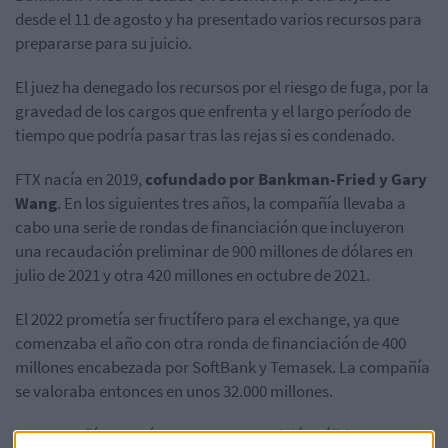
desde el 11 de agosto y ha presentado varios recursos para
prepararse para su juicio.
El juez ha denegado los recursos por el riesgo de fuga, por la
gravedad de los cargos que enfrenta y el largo período de
tiempo que podría pasar tras las rejas si es condenado.
FTX nacía en 2019,
cofundado por Bankman-Fried y Gary
Wang
. En los siguientes tres años, la compañía llevaba a
cabo una serie de rondas de financiación que incluyeron
una recaudación preliminar de 900 millones de dólares en
julio de 2021 y otra 420 millones en octubre de 2021.
El 2022 prometía ser fructífero para el exchange, ya que
comenzaba el año con otra ronda de financiación de 400
millones encabezada por SoftBank y Temasek. La compañía
se valoraba entonces en unos 32.000 millones.
La compañía parecía estar en una posición sólida ante un