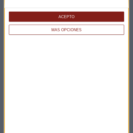
ACEPTO
MÁS OPCIONES
Elige los boletines a los que suscribirte
*
Apertura
La Magia de la Publicidad
Claves ESG
Acepto la
política de privacidad
. *