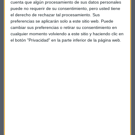
cuenta que algún procesamiento de sus datos personales
Vacchiano pone el foco en algunas de las compañías que
puede no requerir de su consentimiento, pero usted tiene
presentan resultados esta semana en EE.UU, como es el
el derecho de rechazar tal procesamiento. Sus
caso de
Johnson & Johnson,
United Health o United
preferencias se aplicarán solo a este sitio web. Puede
Airlines.
cambiar sus preferencias o retirar su consentimiento en
cualquier momento volviendo a este sitio y haciendo clic en
Para la primera recuerda que el mercado espera que
el botón "Privacidad" en la parte inferior de la página web.
presente un beneficio por acción de 2,19 dólares y de 7,02
dólares por título la segunda. Respecto a la aerolínea,
asegura que es optimista con todo el sector en un entorno
marcado por una creciente demanda de viajes.