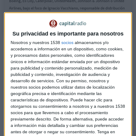
Boeing, Eli Lilly, Caterpillar, UnitedHealth, Johnson & Johnson o United
Airlines, bajo el foco de Ignacio Vacchiano, responsable de distribución
en España de Leverage Shares.
Su privacidad es importante para nosotros
Nosotros y nuestros 1538
socios
almacenamos y/o
El nuevo CEO tomó las riendas de Boeing en agosto, pero
accedemos a información en un dispositivo, como cookies,
revertir la situación de la empresa está siendo todo un reto.
y procesamos datos personales, como identificadores
De ahí que el responsable en España de Leverage Shares
únicos e información estándar enviada por un dispositivo
considere que no será fácil "dar la vuelta a un mastodonte"
para publicidad y contenido personalizado, medición de
como Boeing y que pueda superar sus problemas. "En los
publicidad y contenido, investigación de audiencia y
últimos meses, incluso años, lo que ha ido dando Boeing son
desarrollo de servicios.
Con su permiso, nosotros y
malas noticias
y
preocupación al mercado
", señala
nuestros socios podemos utilizar datos de localización
geográfica precisa e identificación mediante las
Vacchiano.
características de dispositivos. Puede hacer clic para
otorgarnos su consentimiento a nosotros y a nuestros 1538
Además, recuerda que la empresa ha vuelto a retrasar otro
socios para que llevemos a cabo el procesamiento
año las primeras entregas de su 777X.
previamente descrito. De forma alternativa, puede acceder
a información más detallada y cambiar sus preferencias
Sigue la temporada de resultados
antes de otorgar o negar su consentimiento.
Tenga en