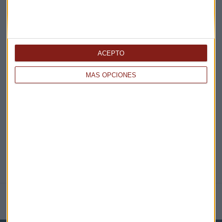
¡Suscribirme!
ACEPTO
EN DIRECTO
MÁS OPCIONES
@CAPITALRADIOB
NOTICIAS RELACIONADAS