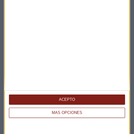
proceso de consulta pública para “obtener una capa
más de información dentro de la opa"
Capital Radio
/ 2025-05-06
Fondos de inversión
Estela Capital
Suscríbete a nuestros boletines
Te enviaremos las noticias más importantes del día
ACEPTO
MÁS OPCIONES