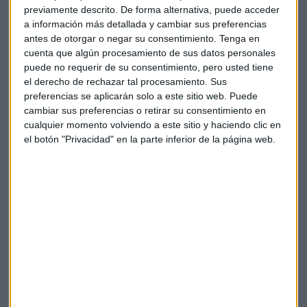
previamente descrito. De forma alternativa, puede acceder
La turbulencia reciente de los mercados, especialmente
a información más detallada y cambiar sus preferencias
desde principios de abril tras el anuncio de nuevas políticas
antes de otorgar o negar su consentimiento.
Tenga en
arancelarias por parte de la administración Trump, ha
cuenta que algún procesamiento de sus datos personales
generado oportunidades para la gestora.
puede no requerir de su consentimiento, pero usted tiene
el derecho de rechazar tal procesamiento. Sus
"Para una entidad que gestiona renta variable la volatilidad
preferencias se aplicarán solo a este sitio web. Puede
es una amiga", asegura Olave, quien detalla cómo han
cambiar sus preferencias o retirar su consentimiento en
cualquier momento volviendo a este sitio y haciendo clic en
aprovechado las caídas para volver a comprar compañías
el botón "Privacidad" en la parte inferior de la página web.
que ya conocían bien.
Entre las
adquisiciones recientes de Estela Capital
destacan tres empresas estadounidenses: Estée Lauder, la
segunda compañía de cosméticos más grande del mundo,
que pudieron volver a comprar a 52 dólares tras haberla
vendido meses antes a 80 dólares; Front Door, líder en
seguros de electrodomésticos en Estados Unidos; y Five
Below, un retailer enfocado en productos para jóvenes.
Un portafolio concentrado y selectivo