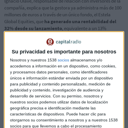
Ignacio Olave, responsable de relación con inversores de la
compañía, explica que la gestora ya administra más de 100
millones de euros a través de un único fondo, el Estela
Global Equities, que
ha generado una rentabilidad del
32% desde su lanzamiento
, equivalente a un 13%
anualizado.
"Lo diferencial para nosotros es nuestro modelo de gestión
Su privacidad es importante para nosotros
que tiene dos piedras angulares: la gestión quality por un
Nosotros y nuestros 1538
socios
almacenamos y/o
lado, es decir, invertir en compañías de calidad, pero con el
accedemos a información en un dispositivo, como cookies,
enfoque contrarian", explica Olave.
y procesamos datos personales, como identificadores
únicos e información estándar enviada por un dispositivo
Este enfoque les lleva a buscar empresas con claras
para publicidad y contenido personalizado, medición de
ventajas competitivas pero esperando a que sufran caídas
publicidad y contenido, investigación de audiencia y
temporales en su cotización para adquirirlas a valoraciones
desarrollo de servicios.
Con su permiso, nosotros y
más atractivas.
nuestros socios podemos utilizar datos de localización
geográfica precisa e identificación mediante las
Aprovechando la volatilidad del
características de dispositivos. Puede hacer clic para
otorgarnos su consentimiento a nosotros y a nuestros 1538
mercado
socios para que llevemos a cabo el procesamiento