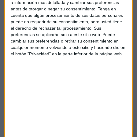
a información más detallada y cambiar sus preferencias
elecciones en Estados Unidos.
antes de otorgar o negar su consentimiento.
Tenga en
cuenta que algún procesamiento de sus datos personales
También detrás de la campaña de
puede no requerir de su consentimiento, pero usted tiene
el derecho de rechazar tal procesamiento. Sus
Kenney Jr.
preferencias se aplicarán solo a este sitio web. Puede
Mellon es también el mayor donante que apoya al
cambiar sus preferencias o retirar su consentimiento en
cualquier momento volviendo a este sitio y haciendo clic en
candidato presidencial independiente
Robert F. Kennedy
el botón "Privacidad" en la parte inferior de la página web.
Jr.
Ha donado a su causa al menos 20 millones de dólares.
Las encuestas han demostrado que la presencia de Kennedy
en la lista podría desviar votos tanto de Biden como de
Trump en su enfrentamiento del 5 de noviembre.
Más nombres, en el
podcast
.