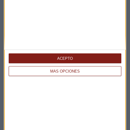
Elige los boletines a los que suscribirte
*
Apertura
La Magia de la Publicidad
Claves ESG
Acepto la
política de privacidad
. *
ACEPTO
¡Suscribirme!
MÁS OPCIONES
EN DIRECTO
@CAPITALRADIOB