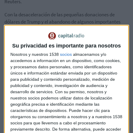
Reuters.
Con la desaceleración de las pequeñas donaciones de
dólares de Trump y el abandono de algunos importantes
benefactores republicanos, un grupo de magnates
estadounidenses se han vuelto cruciales para financiar su
candidatura.
Su privacidad es importante para nosotros
Nosotros y nuestros 1538
socios
almacenamos y/o
Según un análisis de Reuters de las divulgaciones sobre
accedemos a información en un dispositivo, como cookies,
finanzas de campaña a la Comisión Federal Electoral, uno
y procesamos datos personales, como identificadores
de ellos sería
Timothy Mellon, heredero de 81 años de la
únicos e información estándar enviada por un dispositivo
familia de banqueros Mellon.
para publicidad y contenido personalizado, medición de
publicidad y contenido, investigación de audiencia y
Ha aportado a la causa del expresidente 16,5 millones desde
desarrollo de servicios.
Con su permiso, nosotros y
2022 y también otros 20 millones a un comité de acción
nuestros socios podemos utilizar datos de localización
política a favor del magnate para las presidenciales de 2020.
geográfica precisa e identificación mediante las
características de dispositivos. Puede hacer clic para
otorgarnos su consentimiento a nosotros y a nuestros 1538
Un Comité de Acción Política (en inglés: Political Action
socios para que llevemos a cabo el procesamiento
Committee o PAC), es una organización privada que tiene el
previamente descrito. De forma alternativa, puede acceder
propósito de ayudar o intervenir de alguna manera en las