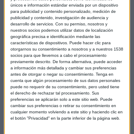
sindicatos
UGT y CSIF
y que ha sido elogiado por el
únicos e información estándar enviada por un dispositivo
presidente del Gobierno, Pedro Sánchez, quien lo considera
para publicidad y contenido personalizado, medición de
favorable tanto para los trabajadores públicos como para el
publicidad y contenido, investigación de audiencia y
país.
desarrollo de servicios.
Con su permiso, nosotros y
nuestros socios podemos utilizar datos de localización
Por su parte, UGT considera que, gracias a este
acuerdo
, los
geográfica precisa e identificación mediante las
funcionarios ganarán casi un 3% más de poder adquisitivo y
características de dispositivos. Puede hacer clic para
otorgarnos su consentimiento a nosotros y a nuestros 1538
lo ha calificado de "buenísimo" por el impacto positivo en la
socios para que llevemos a cabo el procesamiento
calidad de lo público. Sin embargo, desde CCOO se
previamente descrito. De forma alternativa, puede acceder
muestran más exigentes y han tachado esta propuesta de
a información más detallada y cambiar sus preferencias
“insuficiente”.
antes de otorgar o negar su consentimiento.
Tenga en
cuenta que algún procesamiento de sus datos personales
En la práctica, esto supone un
importante incremento
puede no requerir de su consentimiento, pero usted tiene
salarial
para los funcionarios, que tenían congelado su
el derecho de rechazar tal procesamiento. Sus
sueldo desde 2024. La subida oscila aproximadamente entre
preferencias se aplicarán solo a este sitio web. Puede
cambiar sus preferencias o retirar su consentimiento en
los
2.700 y los 3.800 euros anuales
, siempre teniendo en
cualquier momento volviendo a este sitio y haciendo clic en
cuenta el grupo, nivel y los diversos complementos que
el botón "Privacidad" en la parte inferior de la página web.
tenga el trabajador, ya sean destino, antigüedad o
específico.