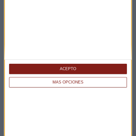
ACEPTO
MÁS OPCIONES
Elige los boletines a los que suscribirte
*
Apertura
La Magia de la Publicidad
Claves ESG
Acepto la
política de privacidad
. *