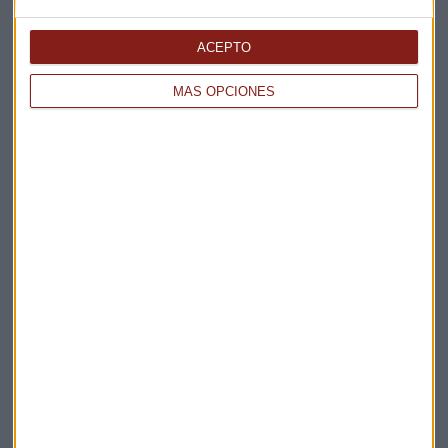
Elige los boletines a los que suscribirte
*
Apertura
ACEPTO
La Magia de la Publicidad
Claves ESG
MÁS OPCIONES
Acepto la
política de privacidad
. *
¡Suscribirme!
EN DIRECTO
@CAPITALRADIOB