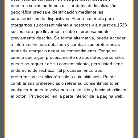
nuestros socios podemos utilizar datos de localización
geográfica precisa e identificación mediante las
características de dispositivos. Puede hacer clic para
otorgarnos su consentimiento a nosotros y a nuestros 1538
socios para que llevemos a cabo el procesamiento
previamente descrito. De forma alternativa, puede acceder
¿Por qué no acaba de concretarse la opa sobre
a información más detallada y cambiar sus preferencias
Grifols?
antes de otorgar o negar su consentimiento.
Tenga en
Álvaro Blasco, director de atlCapital, argumenta en
cuenta que algún procesamiento de sus datos personales
Mercado Abierto que "posiblemente veamos la
operación" pese a que es "indudablemente
puede no requerir de su consentimiento, pero usted tiene
complicada"
el derecho de rechazar tal procesamiento. Sus
Capital Radio
/ 2024-09-02
preferencias se aplicarán solo a este sitio web. Puede
cambiar sus preferencias o retirar su consentimiento en
A finales de verano, la compañía tuvo que reformular sus
cualquier momento volviendo a este sitio y haciendo clic en
cuentas tras irregularidades señaladas por Deloitte.
el botón "Privacidad" en la parte inferior de la página web.
Reconocía entonces una "incorrecta contabilización" por
Shangai RAAS e Inmunotek aunque no afecta en sus
resultados: