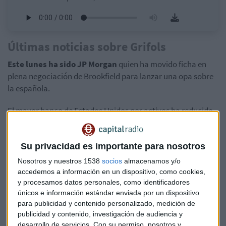
Últimas noticias sobre Grifols
Este lunes ha sido JP Morgan
quien ha movido ficha en
plena negociación de Brookfield para lanzar una opa sobre
la española.
El mayor banco de Estados Unidos por activos ha reducido
su participación del 3,095% al 2,991% en el fabricante de
hemoderivados. ¿Habrá finalmente operación sobre Grifols?
Aquí te lo contamos:
Su privacidad es importante para nosotros
Nosotros y nuestros 1538
socios
almacenamos y/o
accedemos a información en un dispositivo, como cookies,
y procesamos datos personales, como identificadores
únicos e información estándar enviada por un dispositivo
para publicidad y contenido personalizado, medición de
publicidad y contenido, investigación de audiencia y
desarrollo de servicios.
Con su permiso, nosotros y