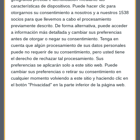
características de dispositivos. Puede hacer clic para
Fernández (Invesco): "En emergentes hay vida
otorgarnos su consentimiento a nosotros y a nuestros 1538
más allá de China"
socios para que llevemos a cabo el procesamiento
Fernando Fernández-Bravo, Head Active para
previamente descrito. De forma alternativa, puede acceder
España y Portugal de Invesco, pone el ojo en la renta
variable a partir de la segunda mitad del ejercicio
a información más detallada y cambiar sus preferencias
antes de otorgar o negar su consentimiento.
Tenga en
Capital Radio /
/ 2023-01-18
cuenta que algún procesamiento de sus datos personales
El caso de EURM es especial, ya que es la primera
stablecoin
puede no requerir de su consentimiento, pero usted tiene
respaldada por bonos verdes soberanos del Tesoro Público,
el derecho de rechazar tal procesamiento. Sus
pero ....
preferencias se aplicarán solo a este sitio web. Puede
cambiar sus preferencias o retirar su consentimiento en
¿Por qué Monei?
cualquier momento volviendo a este sitio y haciendo clic en
el botón "Privacidad" en la parte inferior de la página web.
Para el consejero delegado el principal valor es la seguridad
que aportan, "
nuestra moneda es 100% estable
y no
queremos llamarlo criptomoneda para evitar confusiones",
aclara. "El euro ha funcionado siempre mediante el SEPA,
pero ahora debe funcionar a través de la nueva tecnología,
la cadena de bloques, que es más eficaz", explica el CEO de
Monei, que destaca que este tipo de monedas no pueden