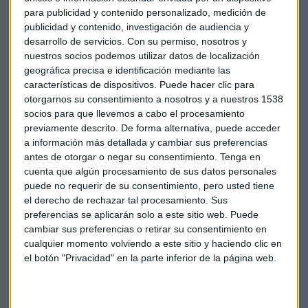
para publicidad y contenido personalizado, medición de
publicidad y contenido, investigación de audiencia y
desarrollo de servicios.
Con su permiso, nosotros y
nuestros socios podemos utilizar datos de localización
geográfica precisa e identificación mediante las
características de dispositivos. Puede hacer clic para
otorgarnos su consentimiento a nosotros y a nuestros 1538
socios para que llevemos a cabo el procesamiento
previamente descrito. De forma alternativa, puede acceder
a información más detallada y cambiar sus preferencias
La inflación más moderada y las señales positivas de la
antes de otorgar o negar su consentimiento.
Tenga en
Reserva Federal impulsaron al alza los mercados bursátiles
cuenta que algún procesamiento de sus datos personales
esta semana. Marc Ribes analiza este contexto benigno
puede no requerir de su consentimiento, pero usted tiene
para las inversiones y comparte su visión sobre varios
el derecho de rechazar tal procesamiento. Sus
valores del mercado español y estadounidense.
preferencias se aplicarán solo a este sitio web. Puede
cambiar sus preferencias o retirar su consentimiento en
cualquier momento volviendo a este sitio y haciendo clic en
el botón "Privacidad" en la parte inferior de la página web.
Consultorio de bolsa