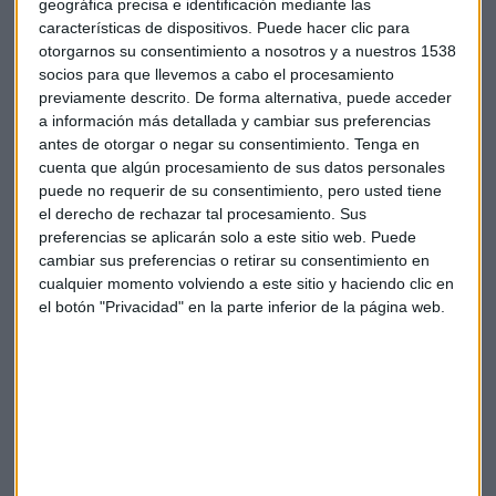
geográfica precisa e identificación mediante las
consideran que sí
. Según acaban de publicar, el sector del
características de dispositivos. Puede hacer clic para
lujo, impulsado por la expansión económica global y el
otorgarnos su consentimiento a nosotros y a nuestros 1538
aumento del poder adquisitivo en mercados emergentes,
socios para que llevemos a cabo el procesamiento
previamente descrito. De forma alternativa, puede acceder
presenta un atractivo potencial de inversión en marcas de
a información más detallada y cambiar sus preferencias
lujo.
antes de otorgar o negar su consentimiento.
Tenga en
cuenta que algún procesamiento de sus datos personales
Estas marcas se destacan por su capacidad de adaptación e
puede no requerir de su consentimiento, pero usted tiene
innovación, manteniendo márgenes altos y disfrutando de
el derecho de rechazar tal procesamiento. Sus
la lealtad de sus clientes, señala Renta 4.
preferencias se aplicarán solo a este sitio web. Puede
cambiar sus preferencias o retirar su consentimiento en
A pesar de desafíos como la fluctuación económica, la
cualquier momento volviendo a este sitio y haciendo clic en
capacidad de las marcas de lujo para fijar precios protege
el botón "Privacidad" en la parte inferior de la página web.
sus márgenes frente a la inflación, lo que se traduce en
ventas repetidas y fortalece su posición en el mercado.
Potencial en el mercado
Valores como
Estée Lauder, Louis Vuitton, Hugo Boss o
Moncler
están en rojo en el acumulado de los últimos doce