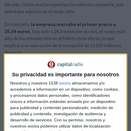
década. Había mucha expectación sobre la compañía, que
debutaba además en el rango alto.
En concreto,
la empresa marcaba el primer precio a
25,54 euros
, tras salir a 24,5 euros por acción, el rango más
alto de los establecidos en el folleto de la oferta, lo que
implica una valoración de la compañía de 13.920 millones
de euros.
Pero lo cierto es que, pese a la elevada expectación, el grupo
dirigido por Marc Puig no ha logrado todavía estar a la
Su privacidad es importante para nosotros
altura.
Nosotros y nuestros 1538
socios
almacenamos y/o
accedemos a información en un dispositivo, como cookies,
Pese a ello, el mercado tiene todavía mucha fe en su
y procesamos datos personales, como identificadores
potencial y los analistas sí la ven una clara candidata al Ibex
únicos e información estándar enviada por un dispositivo
35.
para publicidad y contenido personalizado, medición de
publicidad y contenido, investigación de audiencia y
Sector lujo en bolsa
desarrollo de servicios.
Con su permiso, nosotros y
nuestros socios podemos utilizar datos de localización
¿Es un buen momento para el sector?
Desde Renta 4