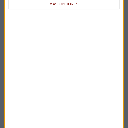
MÁS OPCIONES
Acepto la
política de privacidad
. *
¡Suscribirme!
EN DIRECTO
@CAPITALRADIOB
NOTICIAS RELACIONADAS