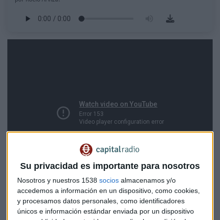
Su privacidad es importante para nosotros
Nosotros y nuestros 1538
socios
almacenamos y/o
accedemos a información en un dispositivo, como cookies,
Alberto Iturralde, responsable de Operativa DAX, señala que
y procesamos datos personales, como identificadores
únicos e información estándar enviada por un dispositivo
los principales índices como el DAX alemán, el IBEX español