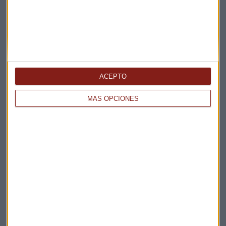
ACEPTO
Elige los boletines a los que suscribirte
*
MÁS OPCIONES
Apertura
La Magia de la Publicidad
Claves ESG
Acepto la
política de privacidad
. *
¡Suscribirme!