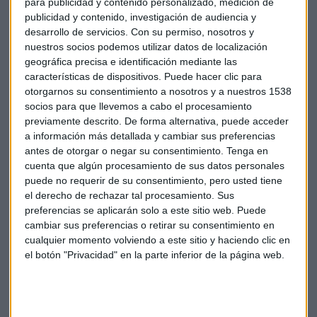
para publicidad y contenido personalizado, medición de
y el S&P 500 han marcado nuevos máximos en el rebote
publicidad y contenido, investigación de audiencia y
iniciado en octubre de 2022. Afirma que aunque las sesiones
desarrollo de servicios.
Con su permiso, nosotros y
bajistas como la de hoy han sido circunstanciales, es
nuestros socios podemos utilizar datos de localización
positivo que las caídas sean reducidas, lo que implica baja
geográfica precisa e identificación mediante las
volatilidad y continuidad alcista.
características de dispositivos. Puede hacer clic para
otorgarnos su consentimiento a nosotros y a nuestros 1538
Sobre los índices chinos, Iturralde sostiene que pueden
socios para que llevemos a cabo el procesamiento
previamente descrito. De forma alternativa, puede acceder
experimentar un "tirón al hilo de las subidas globales", pero
a información más detallada y cambiar sus preferencias
advierte que este tirón "terminará con un techo para
antes de otorgar o negar su consentimiento.
Tenga en
continuar cayendo".
cuenta que algún procesamiento de sus datos personales
puede no requerir de su consentimiento, pero usted tiene
Explica que el índice chino está un 48% por debajo de sus
el derecho de rechazar tal procesamiento. Sus
máximos históricos, mientras que otros como el DAX y el
preferencias se aplicarán solo a este sitio web. Puede
S&P 500 están en máximos. Recomienda no incluir al
cambiar sus preferencias o retirar su consentimiento en
mercado chino en el radar debido a la rotación del interés
cualquier momento volviendo a este sitio y haciendo clic en
el botón "Privacidad" en la parte inferior de la página web.
industrial de Estados Unidos de China a India.
Segunda parte del consultorio: