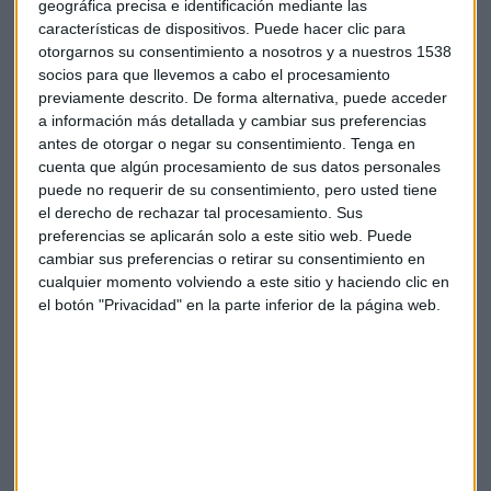
alza un rango lateral que venía manteniendo. Las
geográfica precisa e identificación mediante las
características de dispositivos. Puede hacer clic para
perspectivas apuntan hacia los 24.000 puntos, aunque el
otorgarnos su consentimiento a nosotros y a nuestros 1538
analista considera que los 22.300 puntos "pueden ser una
socios para que llevemos a cabo el procesamiento
zona interesante para tomar posiciones, descansar o
previamente descrito. De forma alternativa, puede acceder
afrontar precisamente el Rally de Navidad".
a información más detallada y cambiar sus preferencias
antes de otorgar o negar su consentimiento.
Tenga en
El oro brilla con fuerza
cuenta que algún procesamiento de sus datos personales
puede no requerir de su consentimiento, pero usted tiene
Uno de los activos que más destaca en el análisis es el oro,
el derecho de rechazar tal procesamiento. Sus
que parece estar en un momento óptimo según su
preferencias se aplicarán solo a este sitio web. Puede
estacionalidad.
cambiar sus preferencias o retirar su consentimiento en
cualquier momento volviendo a este sitio y haciendo clic en
La cartera de Galán muestra aproximadamente un 7% de
el botón "Privacidad" en la parte inferior de la página web.
exposición a este metal precioso, que aunque corrige
ligeramente esta semana, mantiene un comportamiento
notable. Los ETF vinculados al oro y las acciones de
compañías mineras están mostrando un desempeño
particularmente sólido.
El experto señala que "el aspecto técnico, como venimos