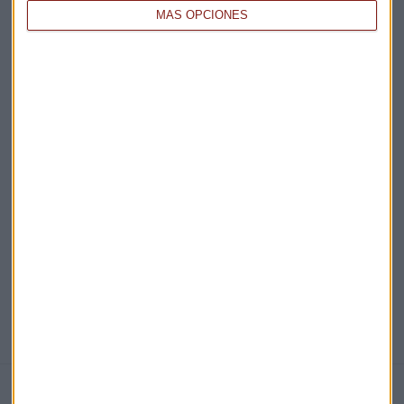
MÁS OPCIONES
Acepto la
política de privacidad
. *
¡Suscribirme!
EN DIRECTO
@CAPITALRADIOB
NOTICIAS RELACIONADAS