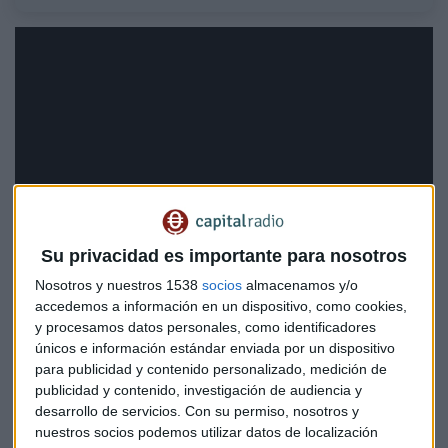
Su privacidad es importante para nosotros
Nosotros y nuestros 1538
socios
almacenamos y/o
accedemos a información en un dispositivo, como cookies,
y procesamos datos personales, como identificadores
únicos e información estándar enviada por un dispositivo
El potencial del Nasdaq y el Rally de
para publicidad y contenido personalizado, medición de
Navidad
publicidad y contenido, investigación de audiencia y
desarrollo de servicios.
Con su permiso, nosotros y
En el caso del Nasdaq, el índice ha conseguido romper al
nuestros socios podemos utilizar datos de localización