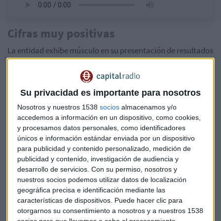
Cifras muy positivas
La entidad exhibe músculo en su presentación de resultados
del primer semestre:
mejora el beneficio más de un 40%
,
anticipa un beneficio récord este año y ve espacio de mejora
en la remuneración vía dividendo.
Su privacidad es importante para nosotros
El banco español ha elevado sus perspectivas de ingresos
Nosotros y nuestros 1538
socios
almacenamos y/o
accedemos a información en un dispositivo, como cookies,
por créditos para 2024 y su objetivo de retribución a los
y procesamos datos personales, como identificadores
accionistas, en un intento de evitar precisamente esa opa
únicos e información estándar enviada por un dispositivo
hostil por parte de BBVA.
para publicidad y contenido personalizado, medición de
publicidad y contenido, investigación de audiencia y
La
remuneración prevista hasta 2025
pasa de 2.400
desarrollo de servicios.
Con su permiso, nosotros y
millones a 2.900 millones de euros. Este incremento incluye
nuestros socios podemos utilizar datos de localización
un 'pay-out' del 60% del beneficio del ejercicio actual.
geográfica precisa e identificación mediante las
características de dispositivos. Puede hacer clic para
El banco ha anunciado que en octubre se realizará un
otorgarnos su consentimiento a nosotros y a nuestros 1538