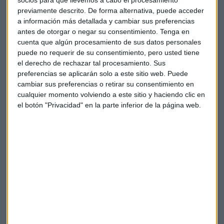
primer pago de 0,08 euros por acción, lo que supone un
socios para que llevemos a cabo el procesamiento
previamente descrito. De forma alternativa, puede acceder
desembolso total de 429 millones de euros, un 33% más que
a información más detallada y cambiar sus preferencias
los dividendos del año anterior. Es la segunda subida del
antes de otorgar o negar su consentimiento.
Tenga en
dividendo desde el anuncio del intento de compra por parte
cuenta que algún procesamiento de sus datos personales
del banco vasco.
puede no requerir de su consentimiento, pero usted tiene
el derecho de rechazar tal procesamiento. Sus
Los
tipos de interés
, más altos de lo previsto, han
preferencias se aplicarán solo a este sitio web. Puede
impulsado los ingresos por créditos de los bancos
cambiar sus preferencias o retirar su consentimiento en
españoles, que se han beneficiado de cobrar a los clientes
cualquier momento volviendo a este sitio y haciendo clic en
el botón "Privacidad" en la parte inferior de la página web.
costes más elevados por los préstamos a tipo variable, a la
vez que han mantenido un tope sobre lo que pagan a los
ahorradores.
Sabadell espera un crecimiento de un dígito para 2024 en el
margen de intereses, la diferencia entre los beneficios de los
préstamos menos los costes de los depósitos, desde una
estimación anterior de alrededor del 3% y que el margen de
intereses siga creciendo en 2025 en comparación con este
año.