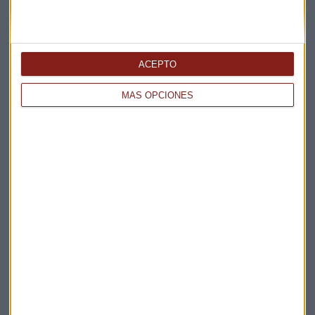
experto.
ACEPTO
MÁS OPCIONES
¿Qué propuestas plantea Ibercaja para las
pensiones de los autónomos?
Hablamos con José Carlos Vizárraga, director de
Ibercaja Pensión y Juan Linares, director de Asesoría
Fiscal de Ibercaja
Capital Radio
/ 2024-11-21
Pensiones
Planes de pensiones
Ibercaja