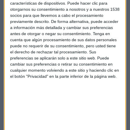
forma, el motor para que la gente ahorre en estos vehículos
características de dispositivos. Puede hacer clic para
de previsión de largo plazo.
otorgarnos su consentimiento a nosotros y a nuestros 1538
socios para que llevemos a cabo el procesamiento
previamente descrito. De forma alternativa, puede acceder
"También estamos haciendo un trabajo muy de apostolado,
a información más detallada y cambiar sus preferencias
de informar, de formar y de que tengan ese conocimiento".
antes de otorgar o negar su consentimiento.
Tenga en
cuenta que algún procesamiento de sus datos personales
Explica también que hay dos vehículos muy potentes para
puede no requerir de su consentimiento, pero usted tiene
desarrollar ese segundo pilar: Uno son los sectoriales, que
el derecho de rechazar tal procesamiento. Sus
ya tenemos un ejemplo de España de un sector como la
preferencias se aplicarán solo a este sitio web. Puede
construcción, y los planes de autónomos. "Tenemos que
cambiar sus preferencias o retirar su consentimiento en
seguir trabajando y hay muchos más sectores que lo están
cualquier momento volviendo a este sitio y haciendo clic en
viendo, que lo están poniendo en marcha, es el camino para
el botón "Privacidad" en la parte inferior de la página web.
democratizar las pensiones".
José Antonio Herce
explica que la ley 12/2022 fue muy
importante. "Desarrolló dos tipos de vehículos, en esencia:
los fondos públicos de los que se habla poco y no sé si cada
vez menos, y luego los planes de pensiones de empleo
simplificados, que es muy importante porque con todo el