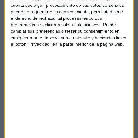
"Hay toda
una cadena que se activa
y creemos que sí es
cuenta que algún procesamiento de sus datos personales
una oportunidad importante". Variar la oferta que ya está
puede no requerir de su consentimiento, pero usted tiene
consolidada en nuestro país y extenderla hacia otras zonas
el derecho de rechazar tal procesamiento. Sus
puede ser la clave.
preferencias se aplicarán solo a este sitio web. Puede
cambiar sus preferencias o retirar su consentimiento en
Conectar la oferta a otros lugares, además de hacerlo de
cualquier momento volviendo a este sitio y haciendo clic en
una forma sostenible, teniendo en cuenta el mantenimiento
el botón "Privacidad" en la parte inferior de la página web.
de esa sostenibilidad social, cultural y medioambiental, se
puede
crecer "mucho y bien"
en esas zonas de interior,
apunta Ana Muñoz.