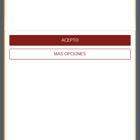
Acepto la
política de privacidad
. *
¡Suscribirme!
ACEPTO
EN DIRECTO
MÁS OPCIONES
@CAPITALRADIOB
NOTICIAS RELACIONADAS