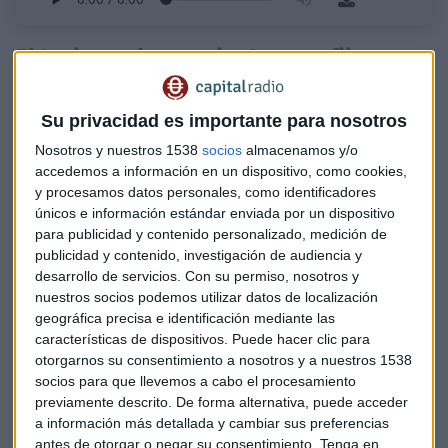
El turismo, herramienta para fijar
población
Su privacidad es importante para nosotros
En los últimos años,
España ha avanzado mucho en
materia de sostenibilidad turística
, aunque todavía
Nosotros y nuestros 1538
socios
almacenamos y/o
queda mucho camino por recorrer. Aunar los objetivos
accedemos a información en un dispositivo, como cookies,
medioambientales con una sostenibilidad social y
y procesamos datos personales, como identificadores
únicos e información estándar enviada por un dispositivo
económica es el ideal, para extender la afluencia de turismo
para publicidad y contenido personalizado, medición de
a otras zonas de la geografía española.
publicidad y contenido, investigación de audiencia y
desarrollo de servicios.
Con su permiso, nosotros y
La afluencia de
turismo al interior de España
hace que
nuestros socios podemos utilizar datos de localización
haya nuevas oportunidades en regiones deprimidas.
geográfica precisa e identificación mediante las
Además, gracias a la tecnología, se puede favorecer que
características de dispositivos. Puede hacer clic para
generaciones más jóvenes puedan establecer su lugar de
otorgarnos su consentimiento a nosotros y a nuestros 1538
residencia en zonas más despobladas y dar esos servicios
socios para que llevemos a cabo el procesamiento
previamente descrito. De forma alternativa, puede acceder
turísticos.
a información más detallada y cambiar sus preferencias
antes de otorgar o negar su consentimiento.
Tenga en