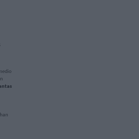
s
 medio
en
lantas
 han