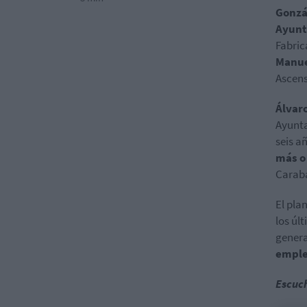
Gonzá
Ayunt
Fabric
Manue
Ascens
Álvar
Ayunta
seis a
más o
Caraba
El pla
los úl
gener
empl
Escuch