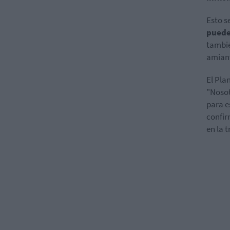
Esto s
puede
tambié
amiant
El Pla
"Nosot
para e
confir
en la 