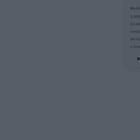
Metal
3.30
En es
metal
del A
y Jos