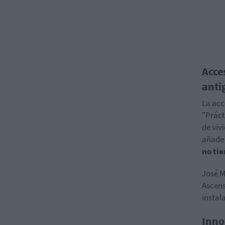
Acce
anti
La acc
"Práct
de viv
añade 
no ti
José M
Ascens
instal
Inno