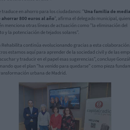
e traduce en ahorro para los ciudadanos: "
Una familia de medi
 ahorrar 800 euros al año
", afirma el delegado municipal, quien
n menciona otras líneas de actuación como "la eliminación del
o y la potenciación de tejados solares".
n Rehabilita continúa evolucionando gracias a esta colaboración
ros estamos aquí para aprender de la sociedad civil y de las emp
scuchar y traducir en el papel esas sugerencias", concluye Gonzál
mando que el plan "ha venido para quedarse" como pieza funda
transformación urbana de Madrid.