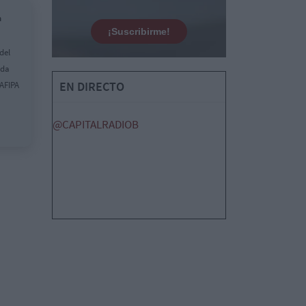
n
¡Suscribirme!
del
nda
EN DIRECTO
 AFIPA
@CAPITALRADIOB