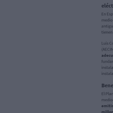
eléc
En Esp
medio 
antigu
tienen 
Luis C
(AECIM
adecua
fundam
instal
instala
Bene
El Pla
medioa
emitir
millon