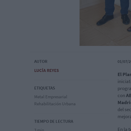
AUTOR
01/07/2
LUCÍA REYES
El Pl
iniciat
ETIQUETAS
progra
con
AE
Metal Empresarial
Madri
Rehabilitación Urbana
del se
mejora
TIEMPO DE LECTURA
En la 
3 min