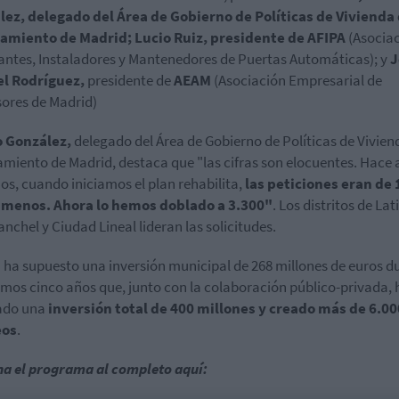
lez,
delegado del Área de Gobierno de Políticas de Vivienda 
amiento de Madrid;
Lucio Ruiz,
presidente de AFIPA
(Asociac
antes, Instaladores y Mantenedores de Puertas Automáticas); y
J
l Rodríguez,
presidente de
AEAM
(Asociación Empresarial de
ores de Madrid)
o González,
delegado del Área de Gobierno de Políticas de Vivien
miento de Madrid, destaca que "las cifras son elocuentes. Hace
ños, cuando iniciamos el plan rehabilita,
las peticiones eran de 
 menos. Ahora lo hemos doblado a 3.300"
. Los distritos de Lat
nchel y Ciudad Lineal lideran las solicitudes.
n ha supuesto una inversión municipal de 268 millones de euros d
timos cinco años que, junto con la colaboración público-privada, 
ado una
inversión total de 400 millones y creado más de 6.00
eos
.
a el programa al completo aquí: