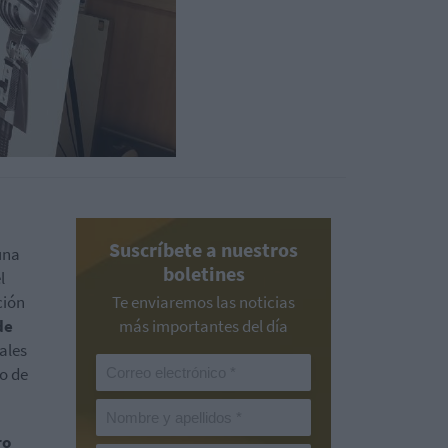
Suscríbete a nuestros
una
boletines
l
ción
Te enviaremos las noticias
de
más importantes del día
ales
vo de
ro