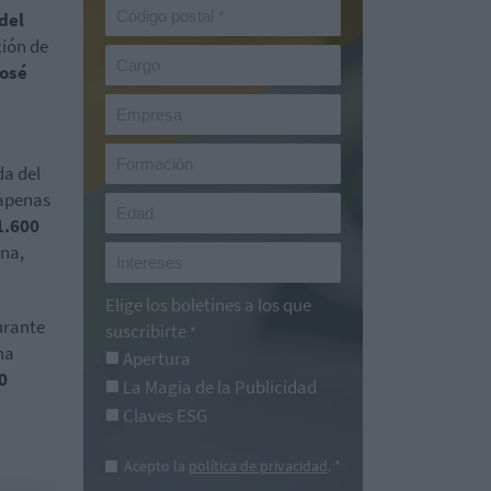
del
ión de
osé
da del
 apenas
1.600
ina,
Elige los boletines a los que
urante
suscribirte
*
ha
Apertura
0
La Magia de la Publicidad
Claves ESG
Acepto la
política de privacidad
. *