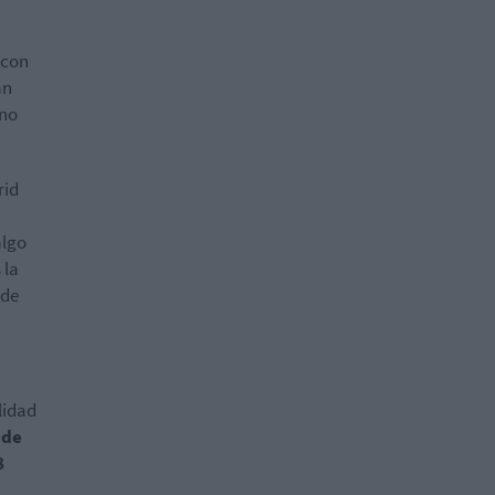
 con
an
 no
rid
algo
 la
 de
lidad
 de
8