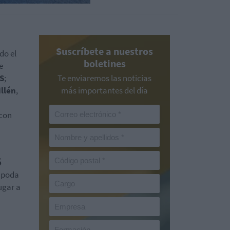
Suscríbete a nuestros
do el
boletines
e
S
;
Te enviaremos las noticias
llén
,
más importantes del día
 con
é
e poda
ugar a