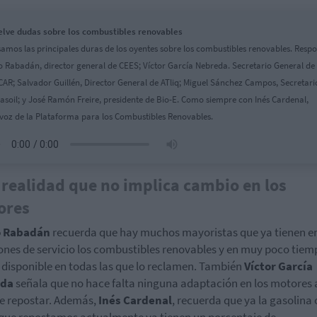
lve dudas sobre los combustibles renovables
amos las principales duras de los oyentes sobre los combustibles renovables. Resp
 Rabadán, director general de CEES; Víctor García Nebreda. Secretario General de
AR; Salvador Guillén, Director General de ATliq; Miguel Sánchez Campos, Secretari
asoil; y José Ramón Freire, presidente de Bio-E. Como siempre con Inés Cardenal,
voz de la Plataforma para los Combustibles Renovables.
realidad que no implica cambio en los
ores
o Rabadán
recuerda que hay muchos mayoristas que ya tienen e
ones de servicio los combustibles renovables y en muy poco tiem
 disponible en todas las que lo reclamen. También
Víctor García
eda
señala que no hace falta ninguna adaptación en los motores a
e repostar. Además,
Inés Cardenal
, recuerda que ya la gasolina 
 que repostamos actualmente ya tienen un porcentaje de