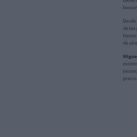
biocom
Desde 
de las
tienen
de al
Migue
existe
mismo 
precio