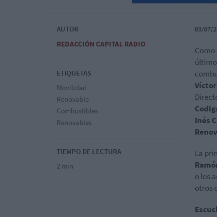
AUTOR
03/07/2
REDACCIÓN CAPITAL RADIO
Como c
último
ETIQUETAS
combus
Vícto
Movilidad
Direct
Renovable
Codig
Combustibles
Inés 
Renovables
Renov
TIEMPO DE LECTURA
La pri
Ramón
2 min
o los 
otros 
Escuc