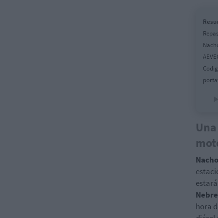
Resue
Repas
Nacho
AEVEC
Codig
porta
Una 
mot
Nach
estaci
estará
Nebr
hora d
diésel