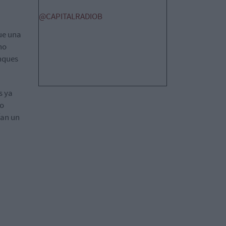
@CAPITALRADIOB
ue una
no
anques
s ya
lo
ían un