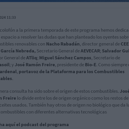
024 11:33
olofón a la primera temporada de este programa hemos dedica
 espacio a resolver las dudas que han planteado los oyentes sobr
tibles renovables con
Nacho Rabadán
, director general de
CEE
r García Nebreda,
Secretario General de
AEVECAR
;
Salvador Gui
or General de
ATliq
;
Miguel Sánchez Campos
, Secretario de
asoil
; y
José Ramón Freire
, presidente de
Bio-E
. Como siempre
Cardenal
,
portavoz de la Plataforma para los Combustibles
ables
.
mera consulta ha sido sobre el origen de estos combustibles.
Jos
 Freire
lo divide entre los de origen orgánico como los restos d
aceites usados. También hay otros de origen no biológico que da l
combustibles con diferentes alternativas tecnológicas
ha aquí el podcast del programa