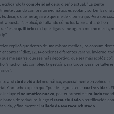
, explicando la
complejidad
de su diseño actual. "La gente
mente cuando compra un neumático es soplar y sorber. Es una 
a. Es decir, o que me agarre o que me dé kilometraje. Pero son cos
ntrapuestas", explicó, detallando cómo los fabricantes deben
rar "ese
equilibrio
en el que digas si me agarra mucho me da, 
rip".
ectivo explicó que dentro de una misma medida, los consumidore
 encontrar "diez, 12, 14 opciones diferentes verano, invierno, to
 que me agarre, que sea más deportivo, que sea más ecológico", 
ho "mucho más complejo la gestión para todos, para los talleres
arios".
nto al
ciclo de vida
del neumático, especialmente en vehículo
rial, Camacho explicó que "puede llegar a tener
cuatro vidas
". El
o incluye el
neumático nuevo
, posteriormente el
rallado
cuand
la banda de rodadura, luego el
recauchutado
o reutilización co
a vida, y finalmente el
rallado de ese recauchutado
.