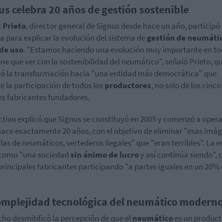
us celebra 20 años de gestión sostenible
 Prieto
, director general de Signus desde hace un año, participó 
a para explicar la evolución del sistema de
gestión de neumáti
 de uso
. "Estamos haciendo una evolución muy importante en to
ene que ver con la sostenibilidad del neumático", señaló Prieto, q
ó la transformación hacia "una entidad más democrática" que
e la participación de todos los
productores
, no solo de los cinco
s fabricantes fundadores.
ectivo explicó que Signus se constituyó en 2005 y comenzó a opera
hace exactamente 20 años, con el objetivo de eliminar "esas imá
ilas de neumáticos, vertederos ilegales" que "eran terribles". La 
 como "una sociedad
sin ánimo de lucro
y así continúa siendo", 
principales fabricantes participando "a partes iguales en un 20%
omplejidad tecnológica del neumático modern
o desmitificó la percepción de que el
neumático
es un produc