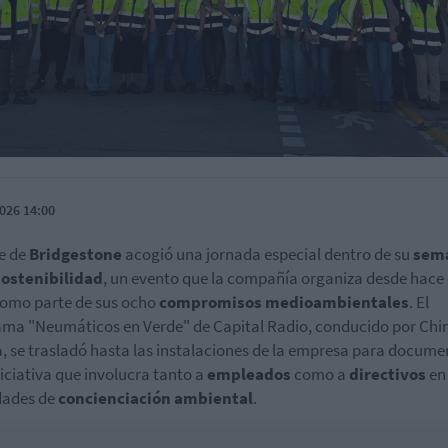
026 14:00
e de
Bridgestone
acogió una jornada especial dentro de su
sem
sostenibilidad
, un evento que la compañía organiza desde hace
omo parte de sus ocho
compromisos medioambientales
. El
ma "Neumáticos en Verde" de Capital Radio, conducido por Ch
, se trasladó hasta las instalaciones de la empresa para docume
niciativa que involucra tanto a
empleados
como a
directivos
en
dades de
concienciación ambiental
.