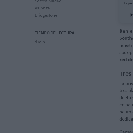
Sostenibilidad
Espec
Valoriza
Bridgestone
Danie
TIEMPO DE LECTURA
Southw
4 min
nuestr
sus op
red de
Tres
La pre
tres 
de
Bu
en neu
neumát
dedica
Camach