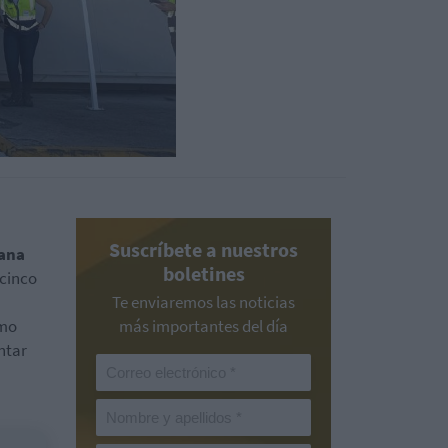
Suscríbete a nuestros
ana
boletines
 cinco
Te enviaremos las noticias
imo
más importantes del día
ntar