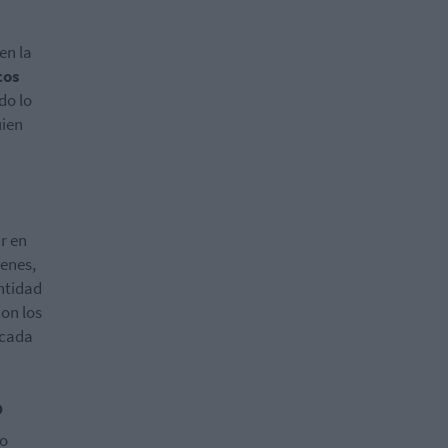
en la
cos
do lo
uien
r en
genes,
entidad
con los
 cada
o
to