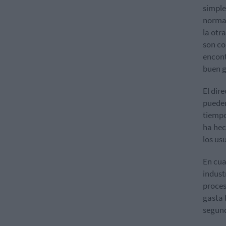
simple
normal
la otr
son co
encont
buen g
El dir
pueden
tiempo
ha hec
los usu
En cua
indust
proces
gasta 
segund