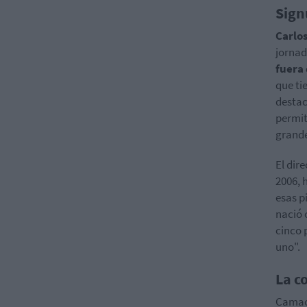
Sign
Carlos
jornad
fuera
que ti
destac
permit
grande
El dir
2006, 
esas p
nació
cinco 
uno".
La c
Camach