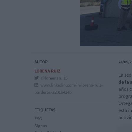
AUTOR
24/05/2
LORENA RUIZ
La sed
@loreenaruiz6
de la 
www.linkedin.com/in/lorena-ruiz-
años c
barderas-a201b424b
progra
Ortega
ETIQUETAS
esta i
activi
ESG
Signus