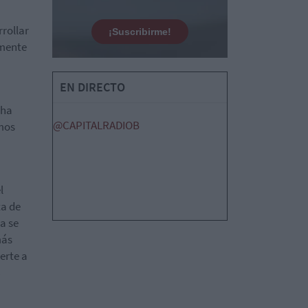
rollar
¡Suscribirme!
amente
EN DIRECTO
cha
@CAPITALRADIOB
amos
l
ta de
a se
más
erte a
s