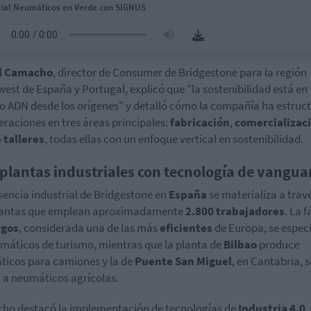
ial Neumáticos en Verde con SIGNUS
l Camacho
, director de Consumer de Bridgestone para la región
est de España y Portugal, explicó que "la sostenibilidad está en
o ADN desde los orígenes" y detalló cómo la compañía ha estruc
eraciones en tres áreas principales:
fabricación
,
comercializac
 talleres
, todas ellas con un enfoque vertical en sostenibilidad.
 plantas industriales con tecnología de vangua
sencia industrial de Bridgestone en
España
se materializa a trav
plantas que emplean aproximadamente
2.800 trabajadores
. La 
rgos
, considerada una de las más
eficientes
de Europa, se especi
máticos de turismo, mientras que la planta de
Bilbao
produce
icos para camiones y la de
Puente San Miguel
, en Cantabria, s
 a neumáticos agrícolas.
o destacó la implementación de tecnologías de
Industria 4.0
,