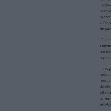
incluy
permit
protot
200 pr
impac
"El de
conta
hacien
replica
La
reg
mercad
mercad
divide
alta d
la reg
piloto