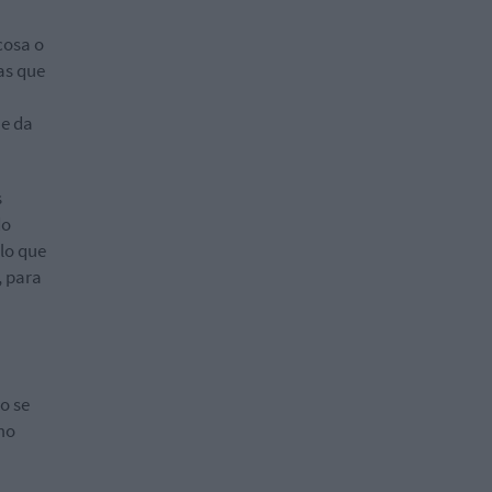
cosa o
as que
me da
s
do
lo que
, para
o se
mo