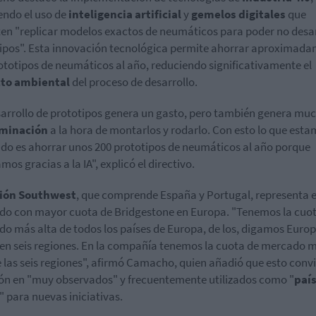
endo el uso de
inteligencia artificial
y
gemelos digitales
que
en "replicar modelos exactos de neumáticos para poder no desar
ipos". Esta innovación tecnológica permite ahorrar aproximad
ototipos de neumáticos al año, reduciendo significativamente el
to ambiental
del proceso de desarrollo.
sarrollo de prototipos genera un gasto, pero también genera mu
minación
a la hora de montarlos y rodarlo. Con esto lo que est
do es ahorrar unos 200 prototipos de neumáticos al año porque
mos gracias a la IA", explicó el directivo.
ión Southwest
, que comprende España y Portugal, representa e
o con mayor cuota de Bridgestone en Europa. "Tenemos la cuo
o más alta de todos los países de Europa, de los, digamos Europ
 en seis regiones. En la compañía tenemos la cuota de mercado 
e las seis regiones", afirmó Camacho, quien añadió que esto convi
ión en "muy observados" y frecuentemente utilizados como "
paí
" para nuevas iniciativas.