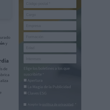
turado
ión
y
rdia
Elige los boletines a los que
és de
suscribirte
fábrica
*
Apertura
aliza
La Magia de la Publicidad
e
Claves ESG
Acepto la
política de privacidad
. *