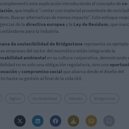
 complementó esta explicación introduciendo el concepto de
co-
ación
, que implica "contar con material proveniente de reciclad
otros. Buscar alternativas de menos impacto". Este enfoque resp
igencias de la
directiva europea
y la
Ley de Residuos
, que mar
 estándares para la industria.
ana de sostenibilidad de Bridgestone
representa un ejemplo
as empresas del sector del neumático están integrando la
nsabilidad ambiental
en su cultura corporativa, demostrando 
ibilidad no es solo una obligación regulatoria, sino una
oportun
novación
y
compromiso social
que abarca desde el diseño del
o hasta su gestión al final de la vida útil.
Signus
Sostenibilidad
Valoriza
Bridgestone