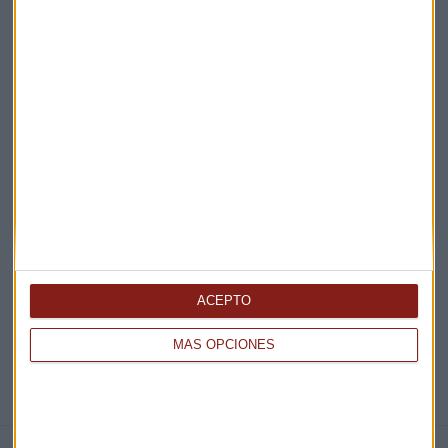
Acepto la
política de privacidad
. *
¡Suscribirme!
EN DIRECTO
@CAPITALRADIOB
ACEPTO
MÁS OPCIONES