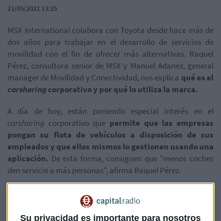
21/05/2021 13:25
MSX International colabora con Toyota desde hace más de
dos años para trabajar en el desarrollo de servicios de
movilidad con el fin de ofrecer más alternativas. Raquel
Pérez, consultora senior de MSX y Manuel Adanez, general
manager de Movilidad y Conectividad, nos explica
qué es el
carsharing
corporativo y por qué lo utiliza la marca.
A día de hoy, están poniendo especial interés en el
carsharing
corporativo que
permite que las empresas
pongan su flota de vehículos a disposición de sus
empleados y que ellos mismos lo gestionen usando una
aplicación.
De esta forma, consiguen que "menos coches
den servicio a más personas", afirma Raquel Pérez.
Movilidad Sobre Ruedas - Qué es el carsharing corporativo
Su privacidad es importante para nosotros