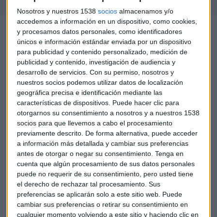
Nosotros y nuestros 1538
socios
almacenamos y/o
accedemos a información en un dispositivo, como cookies,
Manuel Adanez argumenta que
"es un paso dentro de una
y procesamos datos personales, como identificadores
estrategia." Han empezado por el corporativo en vez de por
únicos e información estándar enviada por un dispositivo
el público "por un tema de saturación". Afirma que
han
para publicidad y contenido personalizado, medición de
visto un hueco muy interesante en el
carsharing
para
publicidad y contenido, investigación de audiencia y
empresas y que las mismas compañías lo están
desarrollo de servicios.
Con su permiso, nosotros y
demandando.
nuestros socios podemos utilizar datos de localización
geográfica precisa e identificación mediante las
Qué les diferencia del resto
características de dispositivos. Puede hacer clic para
otorgarnos su consentimiento a nosotros y a nuestros 1538
Raquel Pérez explica que al ser
carsharing
para empresas
socios para que llevemos a cabo el procesamiento
"está acotado a un número determinado de usuarios que, a
previamente descrito. De forma alternativa, puede acceder
a información más detallada y cambiar sus preferencias
fin de cuentas, son compañeros de trabajo." Según la
antes de otorgar o negar su consentimiento.
Tenga en
consultora senior de MSX,
esto hace que los automóviles
cuenta que algún procesamiento de sus datos personales
estén mucho más cuidados.
Y añade que, además,
todos
puede no requerir de su consentimiento, pero usted tiene
los vehículos son híbridos
y eso "da una flexibilidad total
el derecho de rechazar tal procesamiento. Sus
a la hora de realizar cualquier viaje."
preferencias se aplicarán solo a este sitio web. Puede
cambiar sus preferencias o retirar su consentimiento en
Y apuestan porque esta flota de vehículos corporativos de
cualquier momento volviendo a este sitio y haciendo clic en