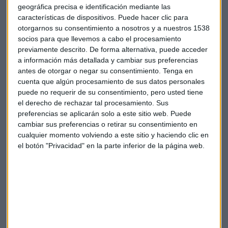
geográfica precisa e identificación mediante las
características de dispositivos. Puede hacer clic para
otorgarnos su consentimiento a nosotros y a nuestros 1538
socios para que llevemos a cabo el procesamiento
previamente descrito. De forma alternativa, puede acceder
a información más detallada y cambiar sus preferencias
antes de otorgar o negar su consentimiento.
Tenga en
cuenta que algún procesamiento de sus datos personales
Desafíos para la industria europea de la
puede no requerir de su consentimiento, pero usted tiene
automoción
el derecho de rechazar tal procesamiento. Sus
Hyundai, Renault y Nissan analizan los desafíos a los
preferencias se aplicarán solo a este sitio web. Puede
que se enfrentan los fabricantes de vehículos en un
cambiar sus preferencias o retirar su consentimiento en
contexto de transición en la movilidad.
cualquier momento volviendo a este sitio y haciendo clic en
Capital Radio
/ 2024-07-02
el botón "Privacidad" en la parte inferior de la página web.