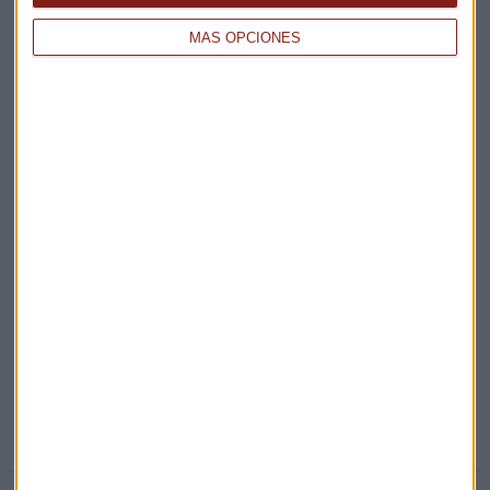
Claves ESG
MÁS OPCIONES
Acepto la
política de privacidad
. *
¡Suscribirme!
EN DIRECTO
@CAPITALRADIOB