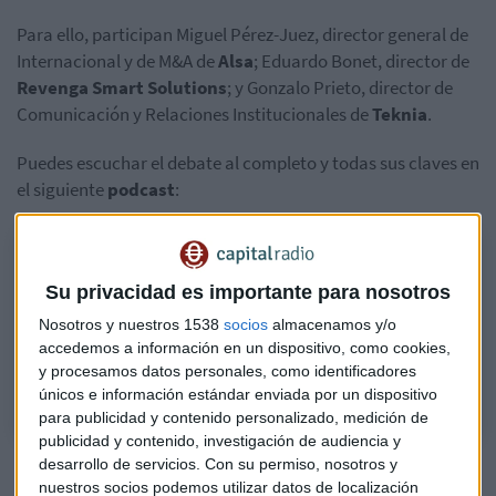
Para ello, participan Miguel Pérez-Juez, director general de
Internacional y de M&A de
Alsa
; Eduardo Bonet, director de
Revenga Smart Solutions
; y Gonzalo Prieto, director de
Comunicación y Relaciones Institucionales de
Teknia
.
Puedes escuchar el debate al completo y todas sus claves en
el siguiente
podcast
:
Capital Mobility Summit 2024 | Cómo mejorar la internacionalización
de las empresas españolas
Su privacidad es importante para nosotros
Alsa, Revenga Smart Solutions y Teknia analizan el potencial de
Nosotros y nuestros 1538
socios
almacenamos y/o
exportación de las empresas españolas de movilidad y los nuevos
accedemos a información en un dispositivo, como cookies,
mercados que se abren.
y procesamos datos personales, como identificadores
únicos e información estándar enviada por un dispositivo
para publicidad y contenido personalizado, medición de
publicidad y contenido, investigación de audiencia y
desarrollo de servicios.
Con su permiso, nosotros y
nuestros socios podemos utilizar datos de localización