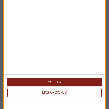
Suscríbete a nuestros boletines
Te enviaremos las noticias más importantes del día
ACEPTO
MÁS OPCIONES