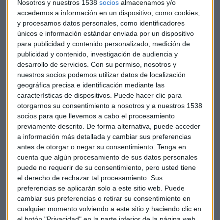
Nosotros y nuestros 1538
socios
almacenamos y/o
este año nos hemos dado cuenta de que tenemos mucha
accedemos a información en un dispositivo, como cookies,
capacidad de resistencia", asegura.
y procesamos datos personales, como identificadores
únicos e información estándar enviada por un dispositivo
Fernando Prieto, CEO del Observatorio de la Sostenibilidad
para publicidad y contenido personalizado, medición de
en España, piensa que las claves para que una empresa
publicidad y contenido, investigación de audiencia y
crezca de manera sostenible está en plantearte ciertos
desarrollo de servicios.
Con su permiso, nosotros y
retos.
El reto más importante está en la
nuestros socios podemos utilizar datos de localización
descarbonización
. Y señala que "
gracias al big data
geográfica precisa e identificación mediante las
características de dispositivos. Puede hacer clic para
podemos conseguir datos sobre sostenibilidad que
otorgarnos su consentimiento a nosotros y a nuestros 1538
antes eran imposibles
."
socios para que llevemos a cabo el procesamiento
previamente descrito. De forma alternativa, puede acceder
Clara Santos, subdirectora general de ALD Automotive
a información más detallada y cambiar sus preferencias
España, cree que están "ayudando a que se normalice el uso
antes de otorgar o negar su consentimiento.
Tenga en
del vehículo eléctrico". Además,
existe una tendencia al
cuenta que algún procesamiento de sus datos personales
uso en vez de a la propiedad del vehículo,
por lo que el
puede no requerir de su consentimiento, pero usted tiene
renting aporta mucho en este aspecto.
el derecho de rechazar tal procesamiento. Sus
preferencias se aplicarán solo a este sitio web. Puede
Según Clara Santos, "no nos podemos permitir seguir
cambiar sus preferencias o retirar su consentimiento en
cualquier momento volviendo a este sitio y haciendo clic en
esperando en materia de sostenibilidad. Por eso,
de aquí a
el botón "Privacidad" en la parte inferior de la página web.