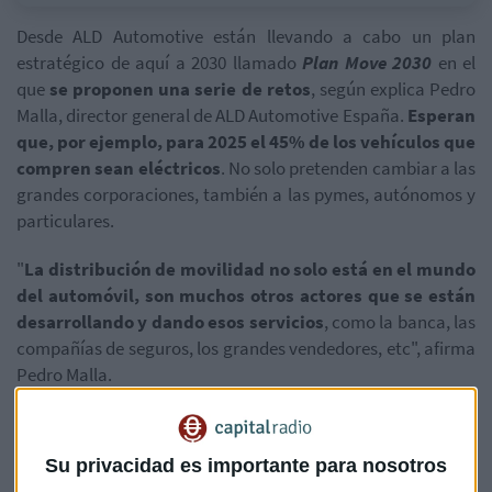
Desde ALD Automotive están llevando a cabo un plan
estratégico de aquí a 2030 llamado
Plan Move 2030
en el
que
se proponen una serie de retos
, según explica Pedro
Malla, director general de ALD Automotive España.
Esperan
que, por ejemplo, para 2025 el 45% de los vehículos que
compren sean eléctricos
. No solo pretenden cambiar a las
grandes corporaciones, también a las pymes, autónomos y
particulares.
"
La distribución de movilidad no solo está en el mundo
del automóvil, son muchos otros actores que se están
desarrollando y dando esos servicios
, como la banca, las
compañías de seguros, los grandes vendedores, etc", afirma
Pedro Malla.
A pesar de la actual situación, afirma que
están viendo en
estos tres últimos meses un repunte "enorme" de sus
Su privacidad es importante para nosotros
pedidos
. "Hemos pasado 2020 con muchos problemas y