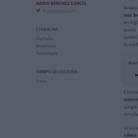
MARIO SÁNCHEZ GARCÍA
Anali
MarioSchzGarcia
sus b
en ing
ETIQUETAS
partir
quien 
Digitales
la con
Beneficios
Tecnología
Movil
TIEMPO DE LECTURA
3 min
Consis
simul
surgió
simula
Gracia
cómo s