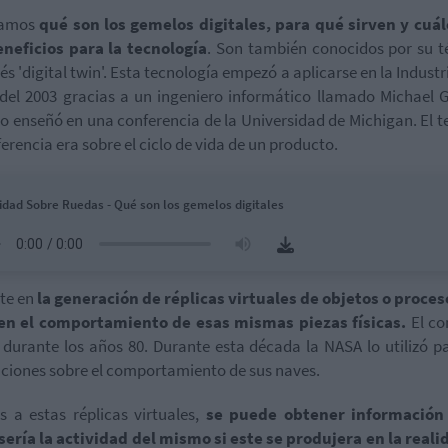
zamos
qué son los gemelos digitales, para qué sirven y cuál
eneficios para la tecnología
. Son también conocidos por su 
lés 'digital twin'. Esta tecnología empezó a aplicarse en la Industri
 del 2003 gracias a un ingeniero informático llamado Michael G
lo enseñó en una conferencia de la Universidad de Michigan. El 
ferencia era sobre el ciclo de vida de un producto.
idad Sobre Ruedas - Qué son los gemelos digitales
te en
la generación de réplicas virtuales de objetos o proce
en el comportamiento de esas mismas piezas físicas.
El co
 durante los años 80. Durante esta década la NASA lo utilizó p
ciones sobre el comportamiento de sus naves.
s a estas réplicas virtuales,
se puede obtener información
ería la actividad del mismo si este se produjera en la reali