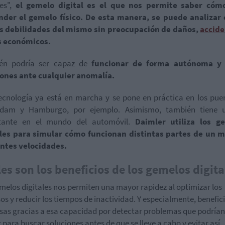
les",
el gemelo digital es el que nos permite saber cóm
nder el gemelo físico. De esta manera, se puede analizar 
as debilidades del mismo sin preocupación de daños,
accid
s económicos.
én podría ser capaz de
funcionar de forma autónoma y 
iones ante cualquier anomalía.
ecnología ya está en marcha y se pone en práctica en los pue
rdam y Hamburgo, por ejemplo. Asimismo, también tiene 
tante en el mundo del automóvil.
Daimler utiliza los g
ales para simular cómo funcionan distintas partes de un m
entes velocidades.
es son los beneficios de los gemelos digita
melos digitales nos permiten una mayor rapidez al optimizar los
os y reducir los tiempos de inactividad. Y especialmente, benefici
as gracias a esa capacidad por detectar problemas que podrían
r para buscar soluciones antes de que se lleve a cabo y evitar así