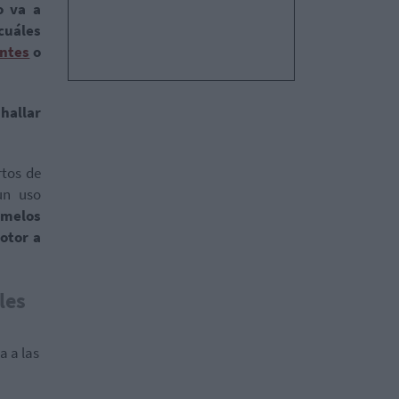
o va a
cuáles
entes
o
hallar
rtos de
un uso
emelos
otor a
les
a a las