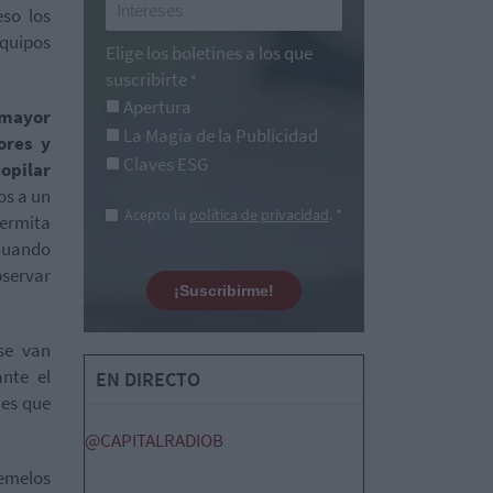
eso los
equipos
Elige los boletines a los que
suscribirte
*
Apertura
 mayor
La Magia de la Publicidad
ores y
Claves ESG
opilar
os a un
Acepto la
política de privacidad
. *
ermita
 cuando
servar
¡Suscribirme!
se van
nte el
EN DIRECTO
nes que
@CAPITALRADIOB
emelos