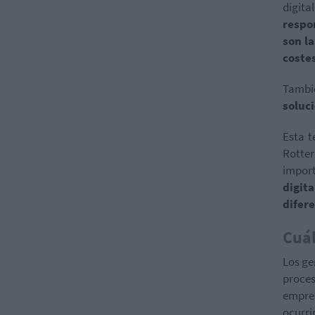
digita
respo
son l
coste
Tambi
soluc
Esta t
Rotte
impor
digit
difer
Cuál
Los ge
proces
empres
ocurri