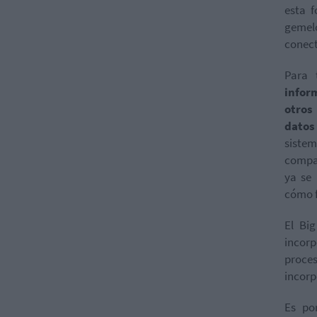
esta f
gemelo
conec
Para 
infor
otros
datos
siste
compar
ya se
cómo f
El Bi
incor
proces
incorp
Es po