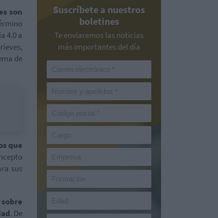
Suscríbete a nuestros
es son
boletines
término
a 4.0 a
Te enviaremos las noticias
rieves,
más importantes del día
tema de
sos que
ncepto
ara sus
 sobre
dad
. De