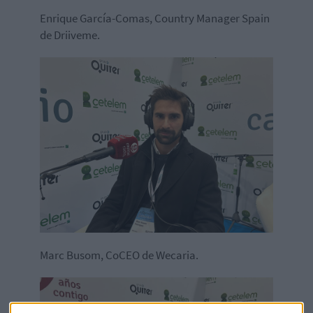
Enrique García-Comas, Country Manager Spain
de Driiveme.
Marc Busom, CoCEO de Wecaria.