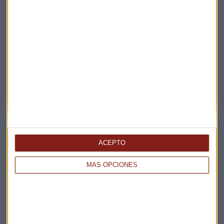
Carlos Pérez, responsable de Recarga
Residencial y Alianzas de Smart Mobility de
Iberdrola.
ACEPTO
MÁS OPCIONES