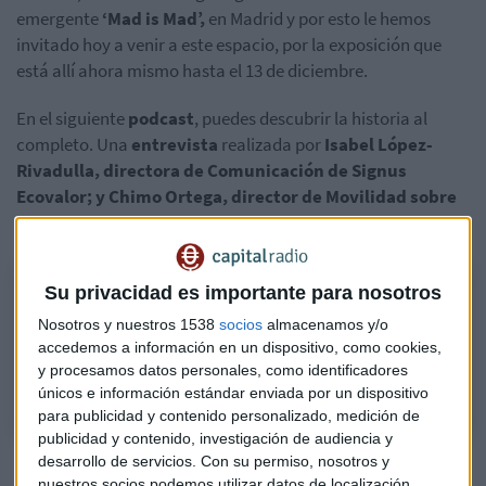
emergente
‘Mad is Mad’,
en Madrid y por esto le hemos
invitado hoy a venir a este espacio, por la exposición que
está allí ahora mismo hasta el 13 de diciembre.
En el siguiente
podcast
, puedes descubrir la historia al
completo. Una
entrevista
realizada por
Isabel López-
Rivadulla, directora de Comunicación de Signus
Ecovalor; y Chimo Ortega, director de Movilidad sobre
Ruedas.
'Una Segunda Vida', arte y reciclaje contra los desechos
Su privacidad es importante para nosotros
Mad is Mad y Signus unen fuerzas y creatividad para ofrecer una
Nosotros y nuestros 1538
socios
almacenamos y/o
selección de arte que nos recuerda que no existen desechos, sino
accedemos a información en un dispositivo, como cookies,
recursos mal aprovechados.
y procesamos datos personales, como identificadores
únicos e información estándar enviada por un dispositivo
para publicidad y contenido personalizado, medición de
publicidad y contenido, investigación de audiencia y
desarrollo de servicios.
Con su permiso, nosotros y
nuestros socios podemos utilizar datos de localización