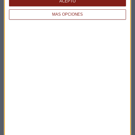
La Magia de la Publicidad
ACEPTO
Claves ESG
MÁS OPCIONES
Acepto la
política de privacidad
. *
¡Suscribirme!
EN DIRECTO
@CAPITALRADIOB