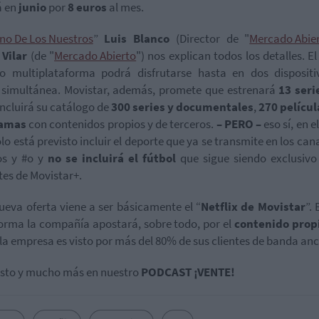
á en
junio
por
8 euros
al mes.
no De Los Nuestros
”
Luis Blanco
(Director de "
Mercado Abie
 Vilar
(de "
Mercado Abierto
") nos explican todos los detalles. E
io multiplataforma podrá disfrutarse hasta en dos disposit
 simultánea. Movistar, además, promete que estrenará
13 ser
incluirá su catálogo de
300 series
y documentales
,
270 películ
ramas
con contenidos propios y de terceros.
– PERO –
eso sí, en e
lo está previsto incluir el deporte que ya se transmite en los cana
s y #o y
no se incluirá el fútbol
que sigue siendo exclusivo
es de Movistar+.
ueva oferta viene a ser básicamente el “
Netflix de Movistar
”.
orma la compañía apostará, sobre todo, por el
contenido prop
la empresa es visto por más del 80% de sus clientes de banda an
sto y mucho más en nuestro
PODCAST ¡VENTE!