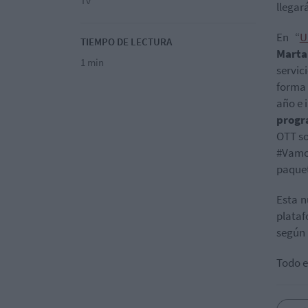
Tv
llegar
En “
U
TIEMPO DE LECTURA
Marta
1 min
servic
forma
año e 
prog
OTT so
#Vamo
paquet
Esta n
plataf
según 
Todo e