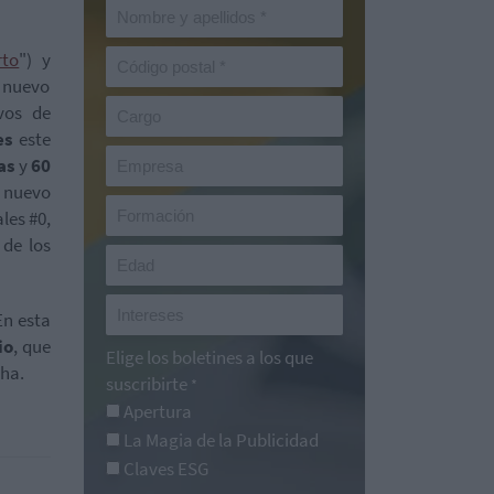
rto
") y
l nuevo
ivos de
ies
este
as
y
60
l nuevo
les #0,
 de los
 En esta
io
, que
Elige los boletines a los que
cha.
suscribirte
*
Apertura
La Magia de la Publicidad
Claves ESG