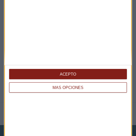
¡Suscribirme!
EN DIRECTO
@CAPITALRADIOB
ACEPTO
MÁS OPCIONES
NOTICIAS RELACIONADAS