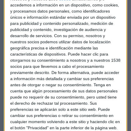
límite de que hablamos de mayo de 2013.
accedemos a información en un dispositivo, como cookies,
y procesamos datos personales, como identificadores
La situación de los consumidores afectados pasa porque
únicos e información estándar enviada por un dispositivo
para publicidad y contenido personalizado, medición de
algunas entidades, una vez instada la acción judicial se
publicidad y contenido, investigación de audiencia y
aproximan para llegar a un acuerdo, otras no.
desarrollo de servicios.
Con su permiso, nosotros y
nuestros socios podemos utilizar datos de localización
En Europa no se crean que está todo tan claro. Veremos la
geográfica precisa e identificación mediante las
respuesta del Tribunal en apenas dos o tres semanas.
características de dispositivos. Puede hacer clic para
otorgarnos su consentimiento a nosotros y a nuestros 1538
En todo caso, hoy día la batalla está en la distancia que hay
socios para que llevemos a cabo el procesamiento
previamente descrito. De forma alternativa, puede acceder
entre que te devuelvan todo lo abonado al amparo de las
a información más detallada y cambiar sus preferencias
cláusulas declaradas abusivas o solo una parte.
antes de otorgar o negar su consentimiento.
Tenga en
cuenta que algún procesamiento de sus datos personales
En conclusión, la diferencia económica para el consumidor
puede no requerir de su consentimiento, pero usted tiene
es importante, el impacto en el sector financiero se hará
el derecho de rechazar tal procesamiento. Sus
notar y por el camino todavía hay tantos afectados que no
preferencias se aplicarán solo a este sitio web. Puede
se arrancan a exigir las devoluciones, a pesar de que las
cambiar sus preferencias o retirar su consentimiento en
cualquier momento volviendo a este sitio y haciendo clic en
ofertas de los despachos de abogados son realmente
el botón "Privacidad" en la parte inferior de la página web.
interesantes y facilitan el acceso a la justicia.