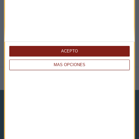
@CAPITALRADIOB
ACEPTO
MÁS OPCIONES
NOTICIAS RELACIONADAS
Capital Radio