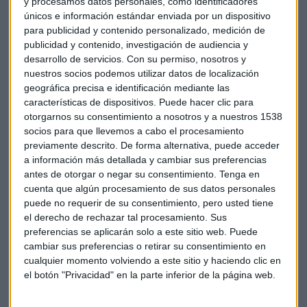
y procesamos datos personales, como identificadores
El Tribunal de Justicia europeo decide que se opone a que
únicos e información estándar enviada por un dispositivo
para publicidad y contenido personalizado, medición de
una disposición nacional prohíba de manera general
publicidad y contenido, investigación de audiencia y
ofertar o realizar ventas de bienes con pérdida a pesar de
desarrollo de servicios.
Con su permiso, nosotros y
que establezca excepciones a la prohibición basadas en
nuestros socios podemos utilizar datos de localización
criterios que no figuran en la Directiva europea.
geográfica precisa e identificación mediante las
características de dispositivos. Puede hacer clic para
otorgarnos su consentimiento a nosotros y a nuestros 1538
También, entiende que no se puede invertir la carga de la
socios para que llevemos a cabo el procesamiento
prueba, es decir, que no tiene que ser el profesional el que
previamente descrito. De forma alternativa, puede acceder
demuestre la situación.
a información más detallada y cambiar sus preferencias
antes de otorgar o negar su consentimiento.
Tenga en
En conclusión, los Estados miembros no pueden adoptar
cuenta que algún procesamiento de sus datos personales
medidas más restrictivas que las definidas en la Directiva
puede no requerir de su consentimiento, pero usted tiene
el derecho de rechazar tal procesamiento. Sus
sobre las prácticas comerciales desleales.
preferencias se aplicarán solo a este sitio web. Puede
cambiar sus preferencias o retirar su consentimiento en
cualquier momento volviendo a este sitio y haciendo clic en
el botón "Privacidad" en la parte inferior de la página web.
TJUE
Comercio
Murcia
Legal