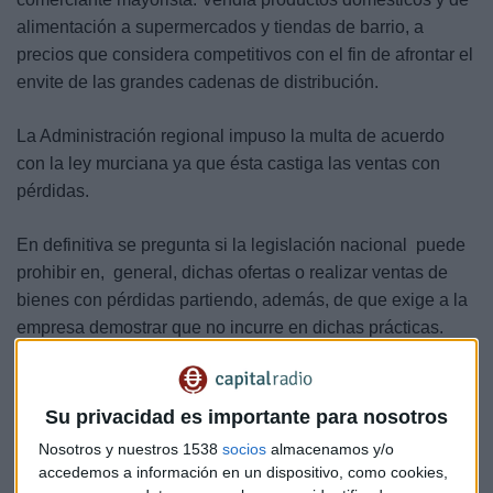
alimentación a supermercados y tiendas de barrio, a
precios que considera competitivos con el fin de afrontar el
envite de las grandes cadenas de distribución.
La Administración regional impuso la multa de acuerdo
con la ley murciana ya que ésta castiga las ventas con
pérdidas.
En definitiva se pregunta si la legislación nacional puede
prohibir en, general, dichas ofertas o realizar ventas de
bienes con pérdidas partiendo, además, de que exige a la
empresa demostrar que no incurre en dichas prácticas.
La discusión gira en torno a si los artículos 5 a 9 de la
Su privacidad es importante para nosotros
Directiva sobre las prácticas comerciales desleales,
Nosotros y nuestros 1538
socios
almacenamos y/o
permiten este tipo de prácticas o ha de prohibirse.
accedemos a información en un dispositivo, como cookies,