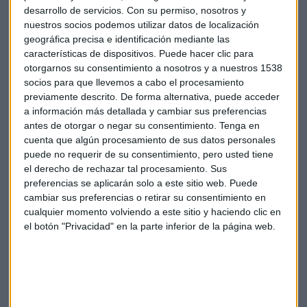
puntos”.
desarrollo de servicios.
Con su permiso, nosotros y
nuestros socios podemos utilizar datos de localización
geográfica precisa e identificación mediante las
En conclusión, nuevo caso abierto donde miles de afectados
características de dispositivos. Puede hacer clic para
podrían revisar sus procedimientos y reclamar, no solo por
otorgarnos su consentimiento a nosotros y a nuestros 1538
lo que se refiere a la cuantía económica sino también con
socios para que llevemos a cabo el procesamiento
respecto a sus puntos detraídos.
previamente descrito. De forma alternativa, puede acceder
a información más detallada y cambiar sus preferencias
antes de otorgar o negar su consentimiento.
Tenga en
DGT
Tráfico
Conductor
Multas
cuenta que algún procesamiento de sus datos personales
puede no requerir de su consentimiento, pero usted tiene
Notificaciones
el derecho de rechazar tal procesamiento. Sus
preferencias se aplicarán solo a este sitio web. Puede
cambiar sus preferencias o retirar su consentimiento en
cualquier momento volviendo a este sitio y haciendo clic en
el botón "Privacidad" en la parte inferior de la página web.
Suscríbete a nuestros boletines
Te enviaremos las noticias más importantes del día